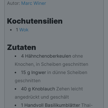
Autor:
Marc Winer
Kochutensilien
1
Wok
Zutaten
4
Hähnchenoberkeulen
ohne
Knochen, in Scheiben geschnitten
15
g
Ingwer
in dünne Scheiben
geschnitten
40
g
Knoblauch
Zehen leicht
angedrückt und geschält
1
Handvoll
Basilikumblätter
Thai-