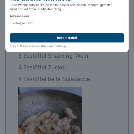
Jede Woche schicke ich dir meine besten asiatischen Rezepte: getestet,
bewährt und oft in 30 Minuten fertig.
Adresse e-mail
Gib die Zutaten für die Sauce dazu.
Lass alles köcheln, bis die Sauce
Ich bin dabei
eindickt und der Zucker karamellisiert.
Deine E-Mail bleibt bei mir.
Datenschutzerklärung
.
5 Esslöffel Shaoxing-Wein,
4 Esslöffel Zucker,
4 Esslöffel helle Sojasauce