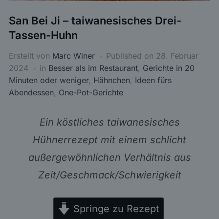
San Bei Ji – taiwanesisches Drei-
Tassen-Huhn
Erstellt von
Marc Winer
Published on
28. Februar
2024
in
Besser als im Restaurant
,
Gerichte in 20
Minuten oder weniger
,
Hähnchen
,
Ideen fürs
Abendessen
,
One-Pot-Gerichte
Ein köstliches taiwanesisches
Hühnerrezept mit einem schlicht
außergewöhnlichen Verhältnis aus
Zeit/Geschmack/Schwierigkeit
Springe zu Rezept