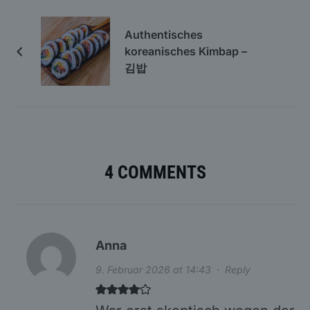
Authentisches
koreanisches Kimbap –
김밥
4 COMMENTS
Anna
9. Februar 2026 at 14:43
·
Reply