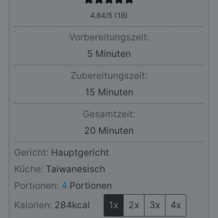
4.84
/5 (
18
)
Vorbereitungszeit:
Minuten
5
Minuten
Zubereitungszeit:
Minuten
15
Minuten
Gesamtzeit:
Minuten
20
Minuten
Gericht:
Hauptgericht
Küche:
Taiwanesisch
Portionen:
4
Portionen
Kalorien:
284
kcal
1x
2x
3x
4x