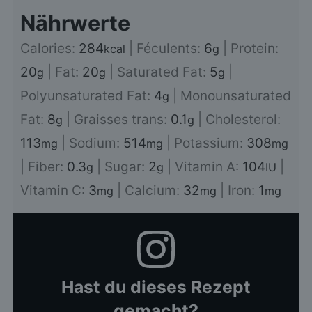
Nährwerte
Calories:
284
|
Féculents:
6
|
Protein:
kcal
g
20
|
Fat:
20
|
Saturated Fat:
5
|
g
g
g
Polyunsaturated Fat:
4
|
Monounsaturated
g
Fat:
8
|
Graisses trans:
0.1
|
Cholesterol:
g
g
113
|
Sodium:
514
|
Potassium:
308
mg
mg
mg
|
Fiber:
0.3
|
Sugar:
2
|
Vitamin A:
104
|
g
g
IU
Vitamin C:
3
|
Calcium:
32
|
Iron:
1
mg
mg
mg
Hast du dieses Rezept
gemacht?