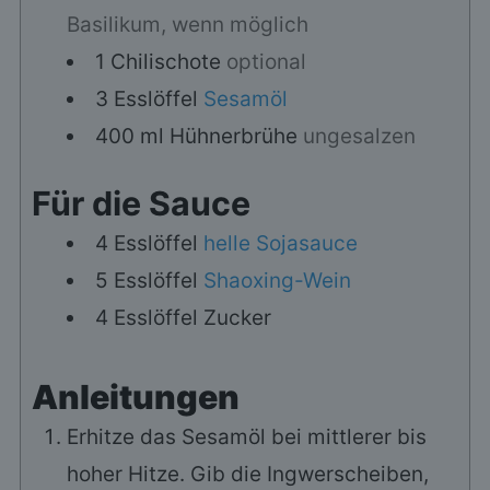
Basilikum, wenn möglich
1
Chilischote
optional
3
Esslöffel
Sesamöl
400
ml
Hühnerbrühe
ungesalzen
Für die Sauce
4
Esslöffel
helle Sojasauce
5
Esslöffel
Shaoxing-Wein
4
Esslöffel
Zucker
Anleitungen
Erhitze das Sesamöl bei mittlerer bis
hoher Hitze. Gib die Ingwerscheiben,