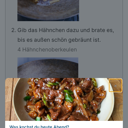
Gib das Hähnchen dazu und brate es,
bis es außen schön gebräunt ist.
4 Hähnchenoberkeulen
×
Was kochst du heute Abend?