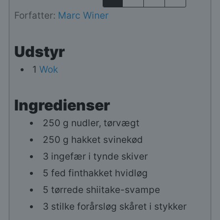
Forfatter:
Marc Winer
Udstyr
1
Wok
Ingredienser
250
g
nudler, tørvægt
250
g
hakket svinekød
3
ingefær i tynde skiver
5
fed
finthakket hvidløg
5
tørrede shiitake-svampe
3
stilke
forårsløg skåret i stykker