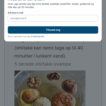
Hver uge sender jeg dig mine bedste asiatiske opskrifter: testet, godkendt og
sojapasta (dajiang)
ofte klar på 30 minutter.
250
ml
vand
Adresse e-mail
Sådan gør du
Tilmeld mig
Din e-mail bliver hos mig.
Privatlivspolitik
.
Læg svampene i blød, så de rehydrerer
(shiitake kan nemt tage op til 40
minutter i lunkent vand).
5 tørrede shiitake-svampe