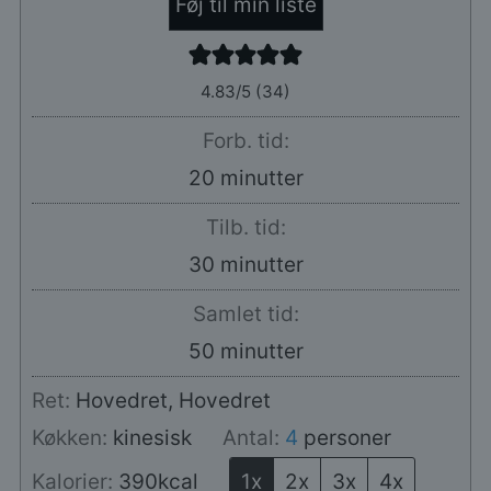
Føj til min liste
4.83
/5 (
34
)
Forb. tid:
minutter
20
minutter
Tilb. tid:
minutter
30
minutter
Samlet tid:
minutter
50
minutter
Ret:
Hovedret, Hovedret
Køkken:
kinesisk
Antal:
4
personer
Kalorier:
390
kcal
1x
2x
3x
4x