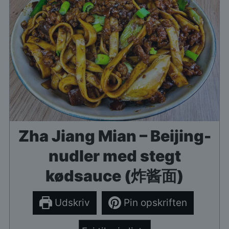
Zha Jiang Mian – Beijing-
nudler med stegt
kødsauce (炸酱面)
Udskriv
Pin opskriften