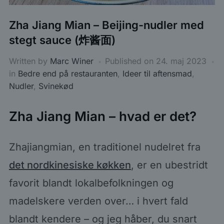
Zha Jiang Mian – Beijing-nudler med
stegt sauce (炸酱面)
Written by
Marc Winer
Published on
24. maj 2023
in
Bedre end på restauranten
,
Ideer til aftensmad
,
Nudler
,
Svinekød
Zha Jiang Mian – hvad er det?
Zhajiangmian, en traditionel nudelret fra
det nordkinesiske køkken
, er en ubestridt
favorit blandt lokalbefolkningen og
madelskere verden over… i hvert fald
blandt kendere – og jeg håber, du snart