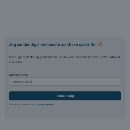
Jeg sender dig mine bedste asiatiske opskrifter
Hver uge en testet og godkendt idé, så du ved, hvad du skal lave i aften. Afmeld
med 1 klik.
Adresse e-mail
Tilmeld mig
Din e-mail bliver hos mig.
Privatlivspolitik
.