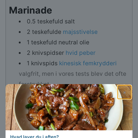
Marinade
0.5
teskefuld
salt
2
teskefulde
majsstivelse
1
teskefuld
neutral olie
2
knivspidser
hvid peber
1
knivspids
kinesisk femkrydderi
valgfrit, men i vores tests blev det ofte
foretrukket
×
Sauce
15
g
mørk sojasauce
2
spiseskefulde
sød bønnesauce
3
spiseskefulde
fermenteret
Hvad laver du i aften?