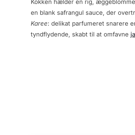
Kokken hælder en rig, æggeblommegul
en blank safrangul sauce, der overt
Karee
: delikat parfumeret snarere e
tyndflydende, skabt til at omfavne
j