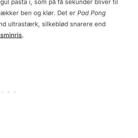
 pasta i, som på få sekunder bliver til
rækker ben og klør. Det er
Pad Pong
nd ultrastærk, silkeblød snarere end
asminris
.