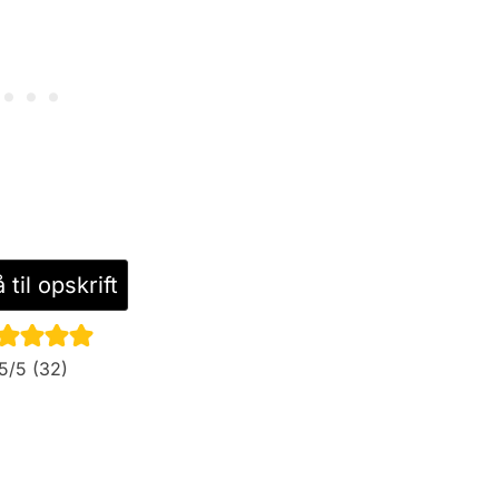
til opskrift
5
/5 (
32
)