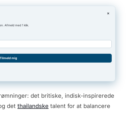
×
en. Afmeld med 1 klik.
Tilmeld mig
rømninger: det britiske, indisk-inspirerede
 og det
thailandske
talent for at balancere