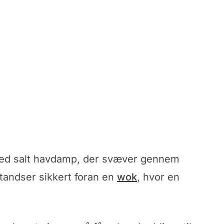
t med salt havdamp, der svæver gennem
andser sikkert foran en
wok
, hvor en