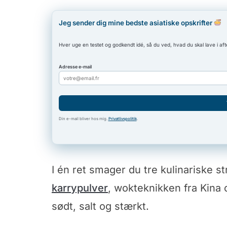
Jeg sender dig mine bedste asiatiske opskrifter
Hver uge en testet og godkendt idé, så du ved, hvad du skal lave i aft
Adresse e-mail
Din e-mail bliver hos mig.
Privatlivspolitik
.
I én ret smager du tre kulinariske st
karrypulver
, wokteknikken fra Kina
sødt, salt og stærkt.