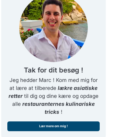
Tak for dit besøg !
Jeg hedder Marc ! Kom med mig for
at lære at tilberede
lækre asiatiske
retter
til dig og dine kære og opdage
alle
restauranternes kulinariske
tricks
!
Lær mere om mig !