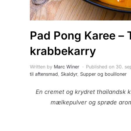
Pad Pong Karee – 
krabbekarry
Written by
Marc Winer
Published on
30. se
til aftensmad
,
Skaldyr
,
Supper og bouilloner
En cremet og krydret thailandsk kr
mælkepulver og sprøde arom