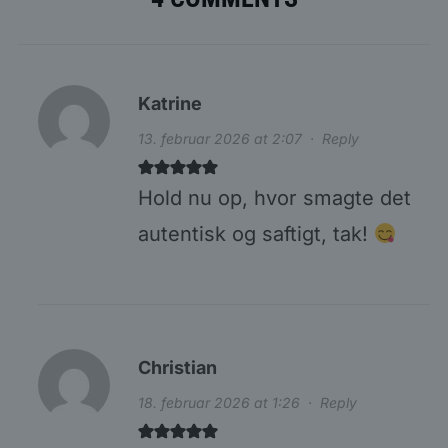
Katrine
13. februar 2026 at 2:07
·
Reply
Hold nu op, hvor smagte det
autentisk og saftigt, tak!
Christian
18. februar 2026 at 1:26
·
Reply