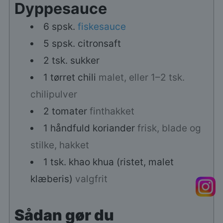
Dyppesauce
6
spsk.
fiskesauce
5
spsk.
citronsaft
2
tsk.
sukker
1
tørret chili
malet, eller 1–2 tsk.
chilipulver
2
tomater
finthakket
1
håndfuld
koriander
frisk, blade og
stilke, hakket
1
tsk.
khao khua (ristet, malet
klæberis)
valgfrit
Sådan gør du