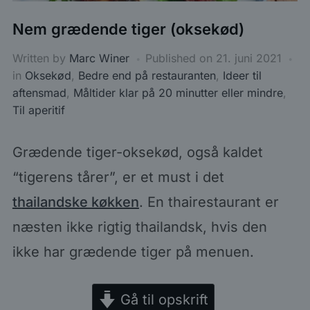
Nem grædende tiger (oksekød)
Written by
Marc Winer
Published on
21. juni 2021
in
Oksekød
,
Bedre end på restauranten
,
Ideer til
aftensmad
,
Måltider klar på 20 minutter eller mindre
,
Til aperitif
Grædende tiger-oksekød, også kaldet
“tigerens tårer”, er et must i det
thailandske køkken
. En thairestaurant er
næsten ikke rigtig thailandsk, hvis den
ikke har grædende tiger på menuen.
Gå til opskrift