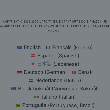
COPYRIGHT © 2021-2025 MARC WINER. EN TANT QU'ASSOCIÉ AMAZON, JE
GAGNE DES REVENUS SUR LES ACHATS ÉLIGIBLES EFFECTUÉS AU TRAVERS DE
MON SITE.
English
Français
(
French
)
Español
(
Spanish
)
日本語
(
Japanese
)
Deutsch
(
German
)
Dansk
Nederlands
(
Dutch
)
Norsk bokmål
(
Norwegian Bokmål
)
Italiano
(
Italian
)
Português
(
Portuguese, Brazil
)