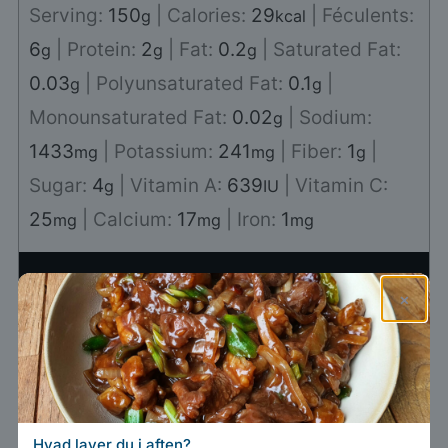
Serving:
150
|
Calories:
29
|
Féculents:
g
kcal
6
|
Protein:
2
|
Fat:
0.2
|
Saturated Fat:
g
g
g
0.03
|
Polyunsaturated Fat:
0.1
|
g
g
Monounsaturated Fat:
0.02
|
Sodium:
g
1433
|
Potassium:
241
|
Fiber:
1
|
mg
mg
g
Sugar:
4
|
Vitamin A:
639
|
Vitamin C:
g
IU
25
|
Calcium:
17
|
Iron:
1
mg
mg
mg
×
Har du lavet denne opskrift?
Tag @marcwiner
på Instagram!
Hvad laver du i aften?