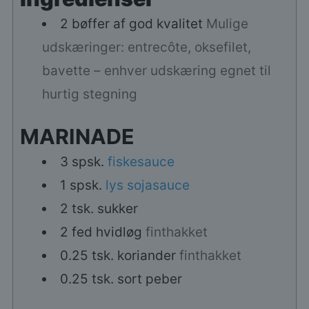
2
bøffer af god kvalitet
Mulige
udskæringer: entrecôte, oksefilet,
bavette – enhver udskæring egnet til
hurtig stegning
MARINADE
3
spsk.
fiskesauce
1
spsk.
lys sojasauce
2
tsk.
sukker
2
fed
hvidløg
finthakket
0.25
tsk.
koriander
finthakket
0.25
tsk.
sort peber