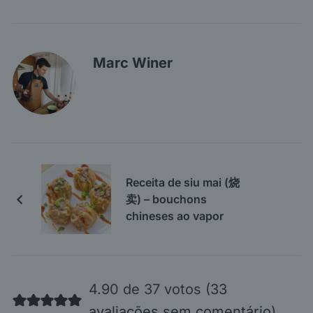
Marc Winer
Receita de siu mai (烧
卖) – bouchons
chineses ao vapor
4.90 de 37 votos (
33
avaliações sem comentário
)