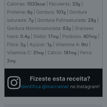
Calorias:
1033
|
Féculents:
33
|
kcal
g
Proteína:
6
|
Gordura:
101
|
Gordura
g
g
saturada:
7
|
Gordura Polinsaturada:
28
|
g
g
Gordura Monoinsaturada:
63
|
Graisses
g
trans:
0.4
|
Sódio:
17
|
Potássio:
401
|
g
mg
mg
Fibra:
2
|
Açúcar:
1
|
Vitamina A:
9
|
g
g
IU
Vitamina C:
31
|
Cálcio:
181
|
Ferro:
mg
mg
2
mg
Fizeste esta receita?
Identifica @marcwiner
no Instagram!