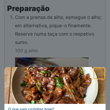
Preparação
Com a prensa de alho, esmague o alho;
em alternativa, pique-o finamente.
Reserve numa taça com o respetivo
sumo.
100 g alho
×
O que vais cozinhar hoje?