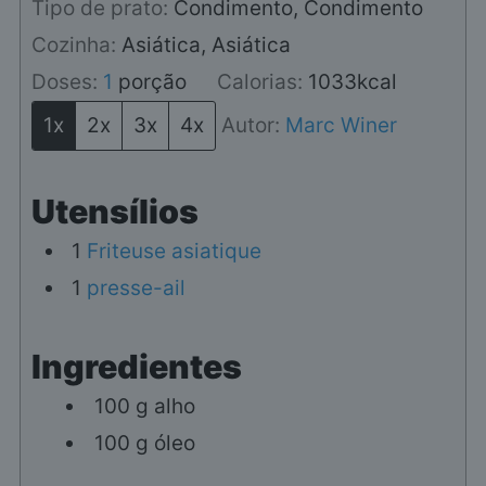
Tipo de prato:
Condimento, Condimento
Cozinha:
Asiática, Asiática
Doses:
1
porção
Calorias:
1033
kcal
1x
2x
3x
4x
Autor:
Marc Winer
Utensílios
1
Friteuse asiatique
1
presse-ail
Ingredientes
100
g
alho
100
g
óleo