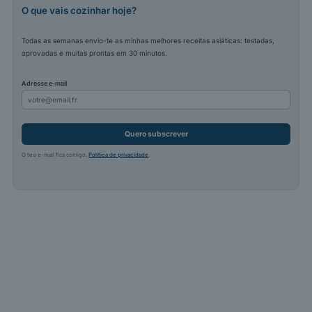
O que vais cozinhar hoje?
Todas as semanas envio-te as minhas melhores receitas asiáticas: testadas,
aprovadas e muitas prontas em 30 minutos.
Adresse e-mail
Quero subscrever
O teu e-mail fica comigo.
Política de privacidade
.