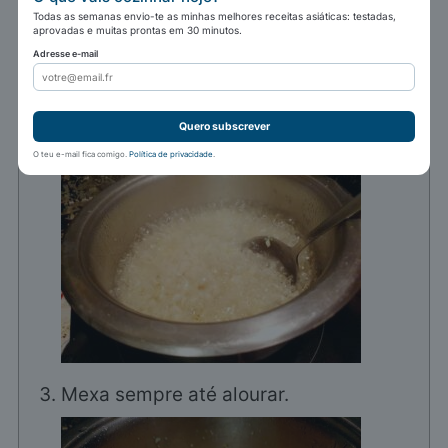
Todas as semanas envio-te as minhas melhores receitas asiáticas: testadas,
aprovadas e muitas prontas em 30 minutos.
Em lume forte, frite o alho (com o
Adresse e-mail
sumo).
100 g óleo
Quero subscrever
O teu e-mail fica comigo.
Política de privacidade
.
Mexa sempre até alourar.