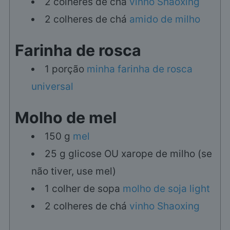
2
colheres de chá
vinho Shaoxing
2
colheres de chá
amido de milho
Farinha de rosca
1
porção
minha farinha de rosca
universal
Molho de mel
150
g
mel
25
g
glicose OU xarope de milho (se
não tiver, use mel)
1
colher de sopa
molho de soja light
2
colheres de chá
vinho Shaoxing