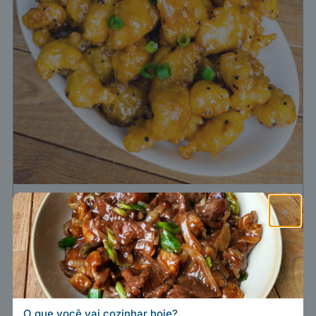
Frango crocante
×
empanado ao mel chinês
Imprimir receita
Salvar no Pinterest
O que você vai cozinhar hoje?