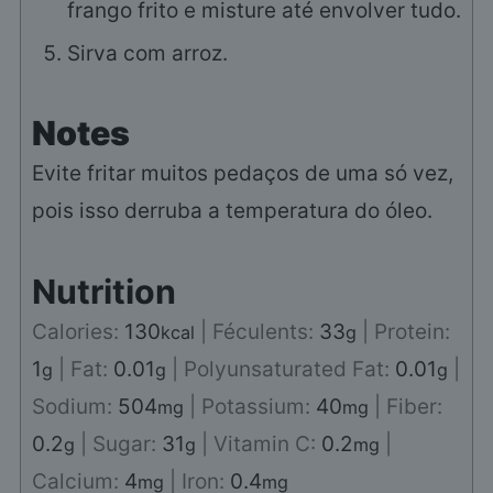
frango frito e misture até envolver tudo.
Sirva com arroz.
Notes
Evite fritar muitos pedaços de uma só vez,
pois isso derruba a temperatura do óleo.
Nutrition
Calories:
130
|
Féculents:
33
|
Protein:
kcal
g
1
|
Fat:
0.01
|
Polyunsaturated Fat:
0.01
|
g
g
g
Sodium:
504
|
Potassium:
40
|
Fiber:
mg
mg
0.2
|
Sugar:
31
|
Vitamin C:
0.2
|
g
g
mg
Calcium:
4
|
Iron:
0.4
mg
mg