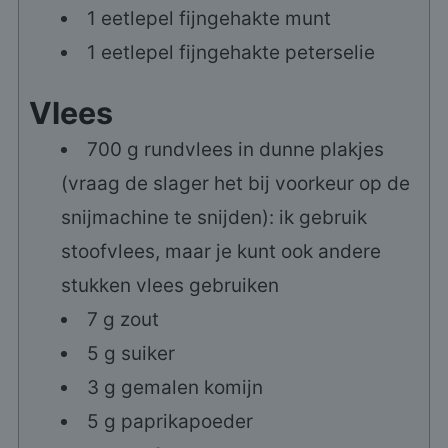
1 eetlepel fijngehakte munt
1 eetlepel fijngehakte peterselie
Vlees
700
g
rundvlees in dunne plakjes
(vraag de slager het bij voorkeur op de
snijmachine te snijden): ik gebruik
stoofvlees, maar je kunt ook andere
stukken vlees gebruiken
7
g
zout
5
g
suiker
3
g
gemalen komijn
5
g
paprikapoeder