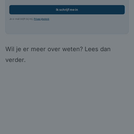
Ik schrijf me in
Je e-mail blijft bij mij.
Privacybeleid
.
Wil je er meer over weten? Lees dan
verder.