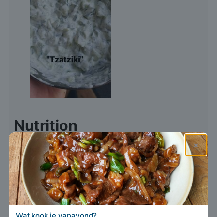
Nutrition
Calories:
300
kcal
×
Heb je dit recept gemaakt?
Tag @marcwiner
op Instagram!
Wat kook je vanavond?