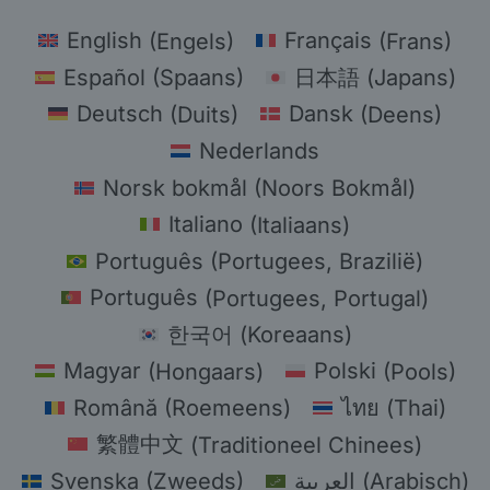
English
(
Engels
)
Français
(
Frans
)
Español
(
Spaans
)
日本語
(
Japans
)
Deutsch
(
Duits
)
Dansk
(
Deens
)
Nederlands
Norsk bokmål
(
Noors Bokmål
)
Italiano
(
Italiaans
)
Português
(
Portugees, Brazilië
)
Português
(
Portugees, Portugal
)
한국어
(
Koreaans
)
Magyar
(
Hongaars
)
Polski
(
Pools
)
Română
(
Roemeens
)
ไทย
(
Thai
)
繁體中文
(
Traditioneel Chinees
)
Svenska
(
Zweeds
)
العربية
(
Arabisch
)