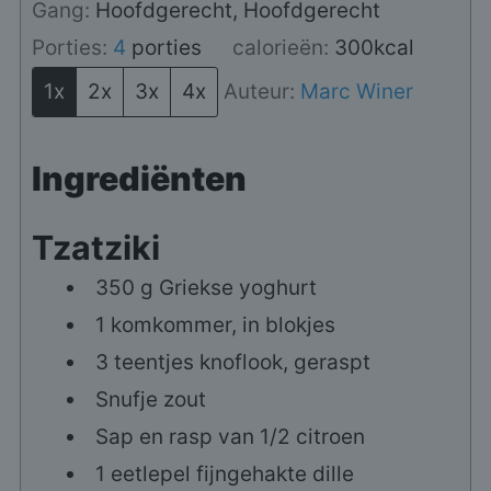
Gang:
Hoofdgerecht, Hoofdgerecht
Porties:
4
porties
calorieën:
300
kcal
1x
2x
3x
4x
Auteur:
Marc Winer
Ingrediënten
Tzatziki
350 g Griekse yoghurt
1 komkommer, in blokjes
3 teentjes knoflook, geraspt
Snufje zout
Sap en rasp van 1/2 citroen
1 eetlepel fijngehakte dille