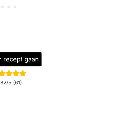
 recept gaan
.82
/5 (
61
)