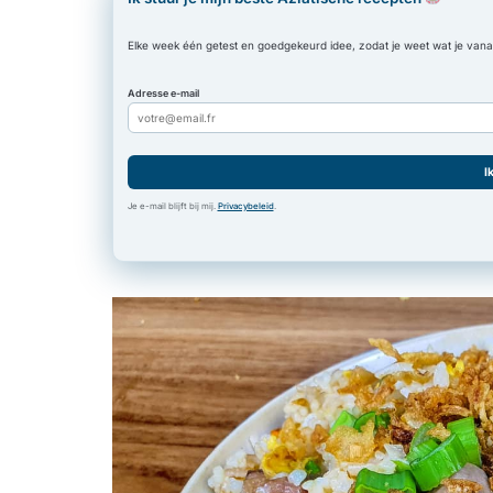
Elke week één getest en goedgekeurd idee, zodat je weet wat je vanavo
Adresse e-mail
I
Je e-mail blijft bij mij.
Privacybeleid
.