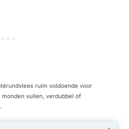
satérundvlees ruim voldoende voor
 monden vullen, verdubbel of
.
×