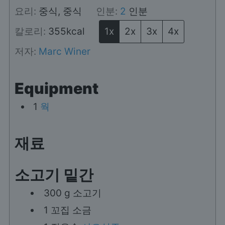
요리:
중식, 중식
인분:
2
인분
칼로리:
355
kcal
1x
2x
3x
4x
저자:
Marc Winer
Equipment
1
웍
재료
소고기 밑간
300
g
소고기
1
꼬집
소금