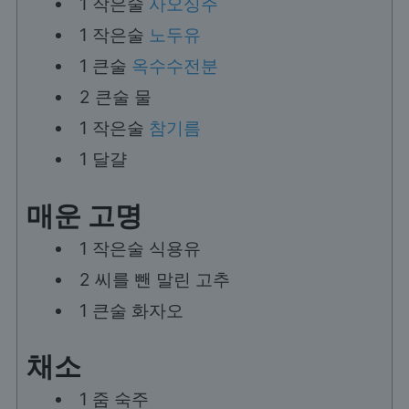
1
작은술
사오싱주
1
작은술
노두유
1
큰술
옥수수전분
2
큰술
물
1
작은술
참기름
1
달걀
매운 고명
1
작은술
식용유
2
씨를 뺀 말린 고추
1
큰술
화자오
채소
1
줌
숙주