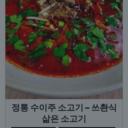
정통 수이주 소고기 – 쓰촨식
삶은 소고기