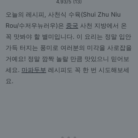
4.93
/5 (
13
)
오늘의 레시피, 사천식 수육(Shui Zhu Niu
Rou/수저우뉴러우)은
중국
사천 지방에서 온
꼭 맛봐야 할 별미입니다. 이 요리는 정말 입안
가득 터지는 풍미로 여러분의 미각을 사로잡을
거예요! 정말 깜짝 놀랄 만큼 맛있으니 믿어보
세요.
마파두부
레시피도 꼭 한 번 시도해보세
요.