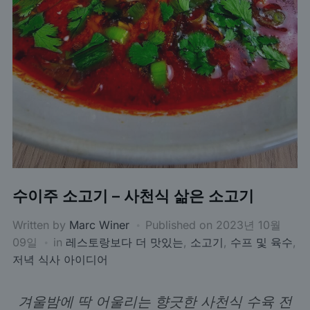
수이주 소고기 – 사천식 삶은 소고기
Written by
Marc Winer
Published on
2023년 10월
09일
in
레스토랑보다 더 맛있는
,
소고기
,
수프 및 육수
,
저녁 식사 아이디어
겨울밤에 딱 어울리는 향긋한 사천식 수육 전