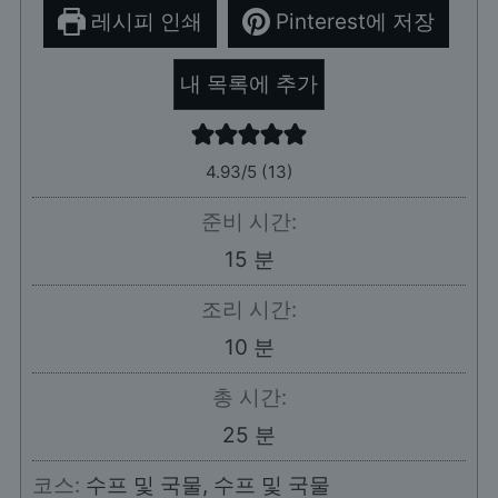
레시피 인쇄
Pinterest에 저장
내 목록에 추가
4.93
/5 (
13
)
준비 시간:
분
15
분
조리 시간:
분
10
분
총 시간:
분
25
분
코스:
수프 및 국물, 수프 및 국물