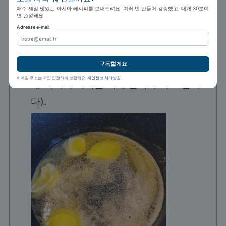
매주 제일 맛있는 아시아 레시피를 보내드려요. 여러 번 만들어 검증했고, 대개 30분이
면 완성돼요.
Adresse e-mail
루 만들기
구독할게요
작은 소스팬에 약불~약중불로 버터를 녹이
이메일 주소는 저만 안전하게 보관해요.
개인정보 처리방침
.
세요(미리 버터를 작게 썰어 두어도 됩니
다).