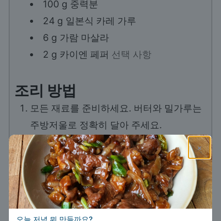
100
g
중력분
24
g
일본식 카레 가루
6
g
가람 마살라
2
g
카이엔 페퍼
선택 사항
조리 방법
모든 재료를 준비하세요. 버터와 밀가루는
주방저울로 정확히 달아 주세요.
×
오늘 저녁 뭐 만들까요?