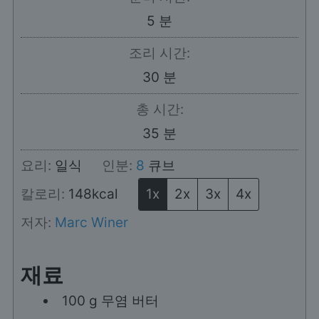
분
5
분
조리 시간:
분
30
분
총 시간:
분
35
분
요리:
일식
인분:
8
큐브
칼로리:
148
kcal
1x
2x
3x
4x
저자:
Marc Winer
재료
100
g
무염 버터