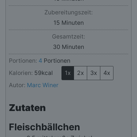
Zubereitungszeit:
Minuten
15
Minuten
Gesamtzeit:
Minuten
30
Minuten
Portionen:
4
Portionen
Kalorien:
59
kcal
1x
2x
3x
4x
Autor:
Marc Winer
Zutaten
Fleischbällchen