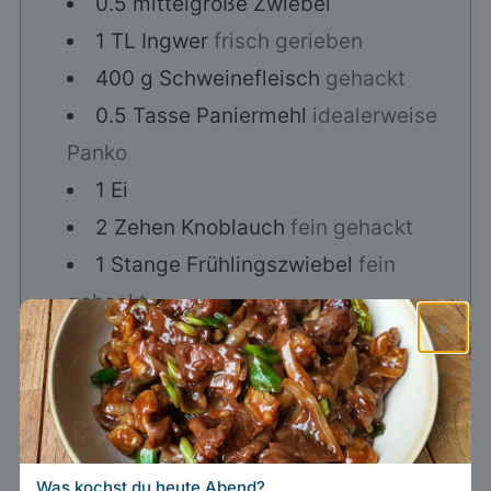
0.5
mittelgroße Zwiebel
1
TL
Ingwer
frisch gerieben
400
g
Schweinefleisch
gehackt
0.5
Tasse
Paniermehl
idealerweise
Panko
1
Ei
2
Zehen
Knoblauch
fein gehackt
1
Stange
Frühlingszwiebel
fein
gehackt
×
1
Prise
Salz und Pfeffer
Pflanzenöl zum Frittieren
Japanische Süß-Sauer-
Sauce
Was kochst du heute Abend?