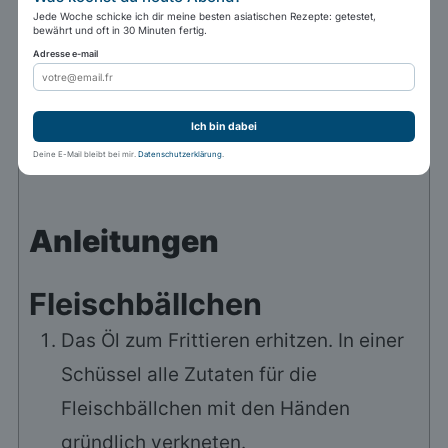
Jede Woche schicke ich dir meine besten asiatischen Rezepte: getestet,
4
EL
dunkle Sojasauce
bewährt und oft in 30 Minuten fertig.
Adresse e-mail
3
EL
Zucker
4
EL
Reisessig
Ich bin dabei
4
EL
Wasser
Deine E-Mail bleibt bei mir.
Datenschutzerklärung
.
1.5
EL
Kartoffelstärke
Anleitungen
Fleischbällchen
Das Öl zum Frittieren erhitzen. In einer
Schüssel alle Zutaten für die
Fleischbällchen mit den Händen
gründlich verkneten.