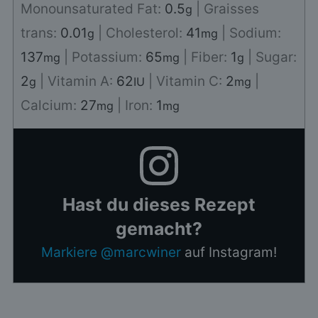
Monounsaturated Fat:
0.5
|
Graisses
g
trans:
0.01
|
Cholesterol:
41
|
Sodium:
g
mg
137
|
Potassium:
65
|
Fiber:
1
|
Sugar:
mg
mg
g
2
|
Vitamin A:
62
|
Vitamin C:
2
|
g
IU
mg
Calcium:
27
|
Iron:
1
mg
mg
Hast du dieses Rezept
gemacht?
Markiere @marcwiner
auf Instagram!