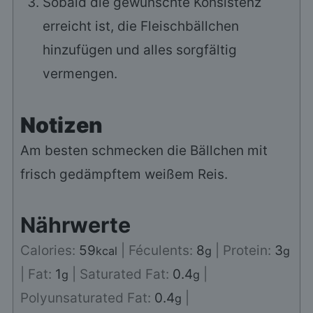
Sobald die gewünschte Konsistenz
erreicht ist, die Fleischbällchen
hinzufügen und alles sorgfältig
vermengen.
Notizen
Am besten schmecken die Bällchen mit
frisch gedämpftem weißem Reis.
Nährwerte
Calories:
59
|
Féculents:
8
|
Protein:
3
kcal
g
g
|
Fat:
1
|
Saturated Fat:
0.4
|
g
g
Polyunsaturated Fat:
0.4
|
g