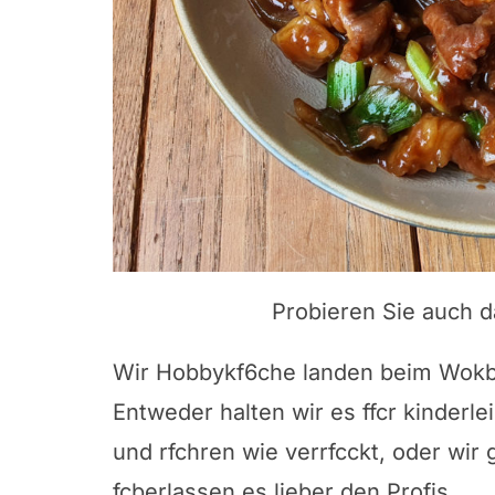
Probieren Sie auch 
Wir Hobbykf6che landen beim Wokbr
Entweder halten wir es ffcr kinderlei
und rfchren wie verrfcckt, oder wir 
fcberlassen es lieber den Profis.