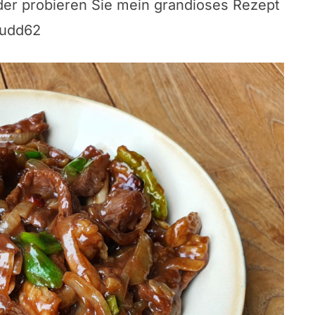
 oder probieren Sie mein grandioses Rezept
udd62