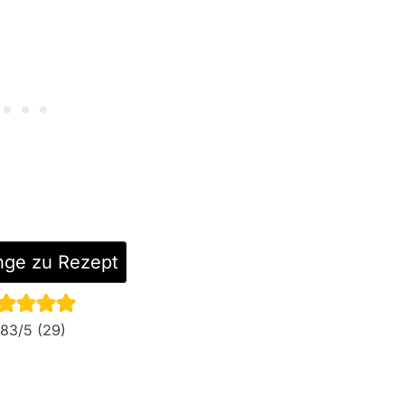
nge zu Rezept
.83
/5 (
29
)