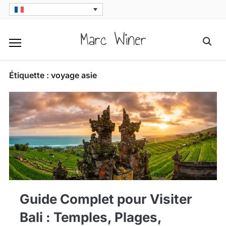
Skip
to
Marc Winer
Searc
content
for:
Étiquette :
voyage asie
Guide Complet pour Visiter
Bali : Temples, Plages,