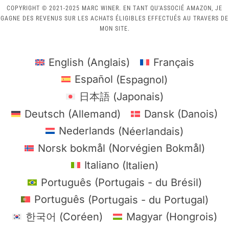
COPYRIGHT © 2021-2025 MARC WINER. EN TANT QU'ASSOCIÉ AMAZON, JE
GAGNE DES REVENUS SUR LES ACHATS ÉLIGIBLES EFFECTUÉS AU TRAVERS DE
MON SITE.
English
(
Anglais
)
Français
Español
(
Espagnol
)
日本語
(
Japonais
)
Deutsch
(
Allemand
)
Dansk
(
Danois
)
Nederlands
(
Néerlandais
)
Norsk bokmål
(
Norvégien Bokmål
)
Italiano
(
Italien
)
Português
(
Portugais - du Brésil
)
Português
(
Portugais - du Portugal
)
한국어
(
Coréen
)
Magyar
(
Hongrois
)