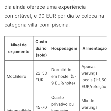
dia ainda oferece uma experiência
confortável, e 90 EUR por dia te coloca na
categoria villa-com-piscina.
Custo
Nível de
diário
Hospedagem
Alimentação
orçamento
(solo)
Apenas
Dormitório
22-30
warungs
Mochileiro
em hostel (5-
EUR
locais (1-1,50
9 EUR/noite)
EUR/refeição)
Quarto
Mix de
privativo ou
45-70
warungs
Intermediário
homestay