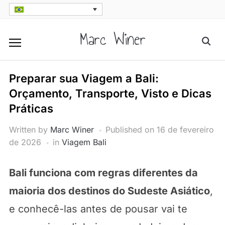
Skip
to
Marc Winer
Searc
content
for:
Preparar sua Viagem a Bali:
Orçamento, Transporte, Visto e Dicas
Práticas
Written by
Marc Winer
Published on
16 de fevereiro
de 2026
in
Viagem Bali
Bali funciona com regras diferentes da
maioria dos destinos do Sudeste Asiático
,
e conhecê-las antes de pousar vai te