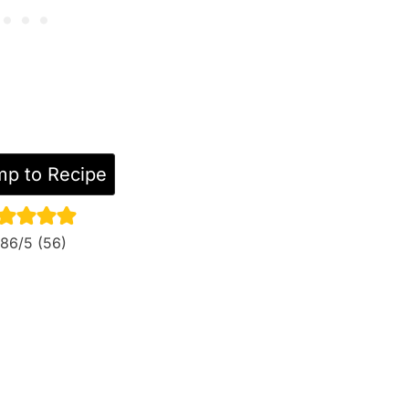
p to Recipe
.86
/5 (
56
)