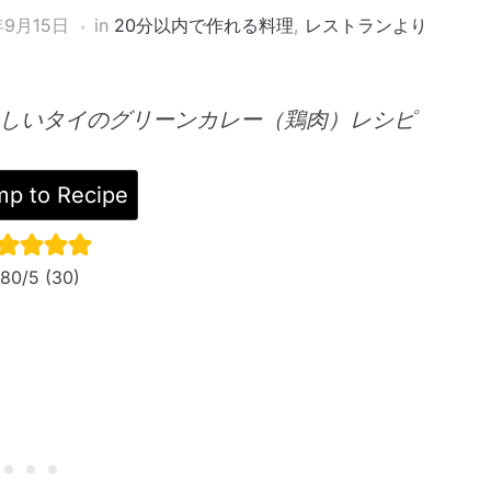
年9月15日
in
20分以内で作れる料理
,
レストランより
しいタイのグリーンカレー（鶏肉）レシピ
p to Recipe
.80
/5 (
30
)