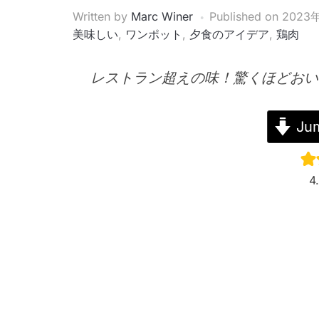
Written by
Marc Winer
Published on
2023
美味しい
,
ワンポット
,
夕食のアイデア
,
鶏肉
レストラン超えの味！驚くほどおい
Jum
4