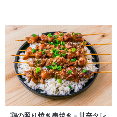
鶏の照り焼き串焼き – 甘辛タレ