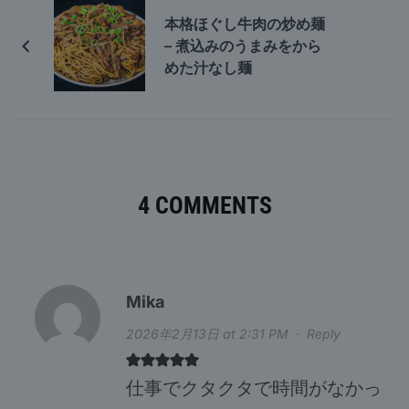
本格ほぐし牛肉の炒め麺
– 煮込みのうまみをから
めた汁なし麺
4 COMMENTS
Mika
2026年2月13日 at 2:31 PM
·
Reply
仕事でクタクタで時間がなかっ