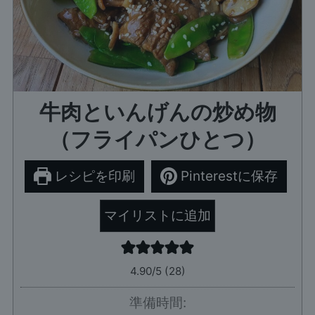
牛肉といんげんの炒め物
（フライパンひとつ）
レシピを印刷
Pinterestに保存
マイリストに追加
4.90
/5 (
28
)
準備時間: