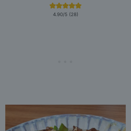
4.90
/5 (
28
)