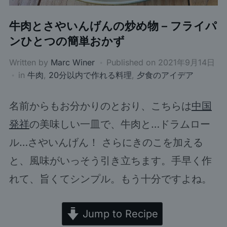
牛肉とさやいんげんの炒め物 – フライパ
ンひとつの簡単おかず
Written by
Marc Winer
Published on
2021年9月14日
in
牛肉
,
20分以内で作れる料理
,
夕食のアイデア
名前からもお分かりのとおり、こちらは
中国
発祥
の美味しい一皿で、牛肉と…ドラムロー
ル…さやいんげん！ さらにきのこを加える
と、風味がいっそう引き立ちます。手早く作
れて、旨くてシンプル。もう十分ですよね。
Jump to Recipe