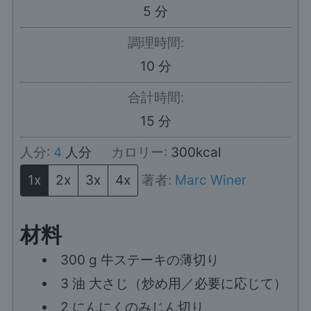
分
5
分
調理時間:
分
10
分
合計時間:
分
15
分
人分:
4
人分
カロリー:
300
kcal
1x
2x
3x
4x
著者:
Marc Winer
材料
300
g
牛ステーキの薄切り
3
油 大さじ（炒め用／必要に応じて）
2
にんにくのみじん切り