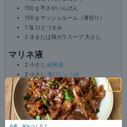
150
g
平さやいんげん
150
g
マッシュルーム（薄切り）
1
塩 ひとつまみ
2
水または鶏ガラスープ 大さじ
マリネ液
2
小さじ
紹興酒
2
小さじ
薄口しょうゆ
2
小さじ
濃口しょうゆ
×
2
小さじ
ごま油
1
黒こしょう ひとつまみ
1
小さじ
砂糖
2
小さじ
コーンスターチ
今夜、何をつくる？