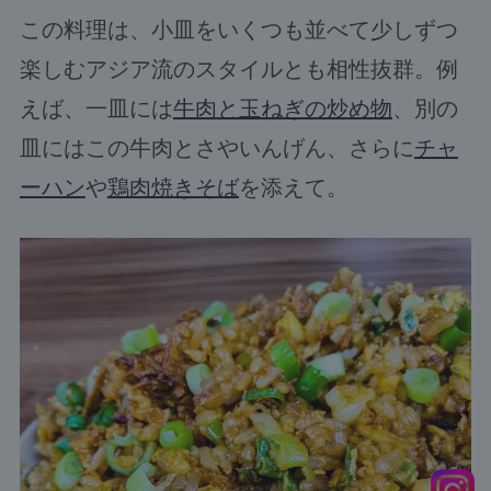
この料理は、小皿をいくつも並べて少しずつ
楽しむアジア流のスタイルとも相性抜群。例
えば、一皿には
牛肉と玉ねぎの炒め物
、別の
皿にはこの牛肉とさやいんげん、さらに
チャ
ーハン
や
鶏肉焼きそば
を添えて。