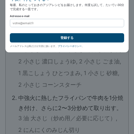
毎週、私のとっておきのアジアレシピをお届けします。何度も試して、たいてい30分
で完成する一皿です。
指示
Adresse e-mail
牛肉を15分間マリネする。
300 g 牛ステーキの薄切り,
登録する
メールアドレスは私だけが大切に扱います。
プライバシーポリシー
。
2 小さじ 紹興酒,
2 小さじ 薄口しょうゆ,
2 小さじ 濃口しょうゆ,
2 小さじ ごま油,
1 黒こしょう ひとつまみ,
1 小さじ 砂糖,
2 小さじ コーンスターチ
中強火に熱したフライパンで牛肉を1分焼
き付け、さらに2〜3分炒めて取り出す。
3 油 大さじ（炒め用／必要に応じて）,
2 にんにくのみじん切り