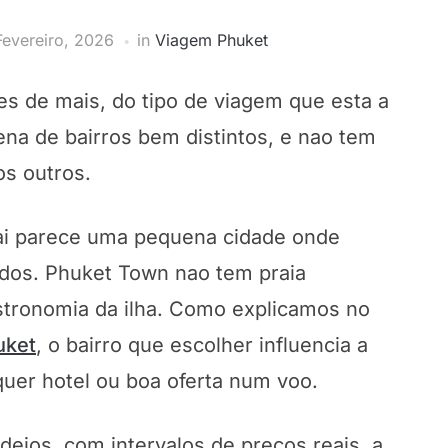
Fevereiro, 2026
in
Viagem Phuket
s de mais, do tipo de viagem que esta a
ena de bairros bem distintos, e nao tem
s outros.
wai parece uma pequena cidade onde
ados. Phuket Town nao tem praia
tronomia da ilha. Como explicamos no
uket
, o bairro que escolher influencia a
quer hotel ou boa oferta num voo.
deios, com intervalos de precos reais, a