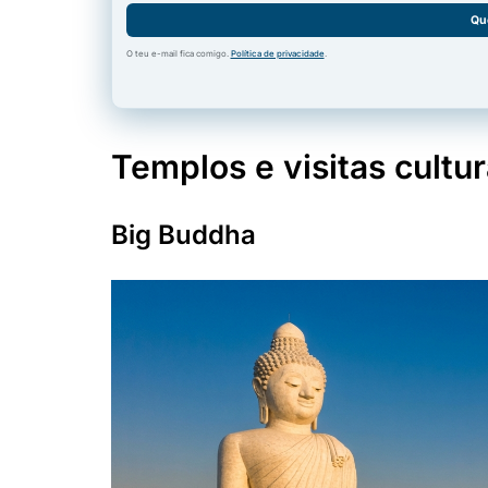
Qu
O teu e-mail fica comigo.
Política de privacidade
.
Templos e visitas cultur
Big Buddha