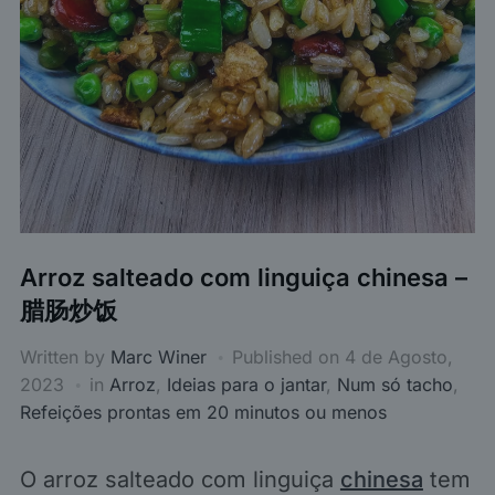
Arroz salteado com linguiça chinesa –
腊肠炒饭
Written by
Marc Winer
Published on
4 de Agosto,
2023
in
Arroz
,
Ideias para o jantar
,
Num só tacho
,
Refeições prontas em 20 minutos ou menos
O arroz salteado com linguiça
chinesa
tem