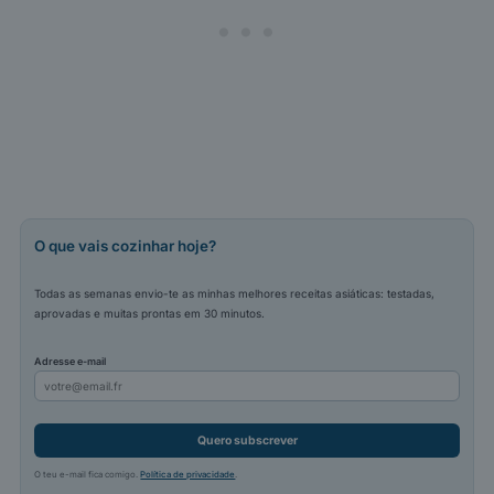
O que vais cozinhar hoje?
Todas as semanas envio-te as minhas melhores receitas asiáticas: testadas,
aprovadas e muitas prontas em 30 minutos.
Adresse e-mail
Quero subscrever
O teu e-mail fica comigo.
Política de privacidade
.