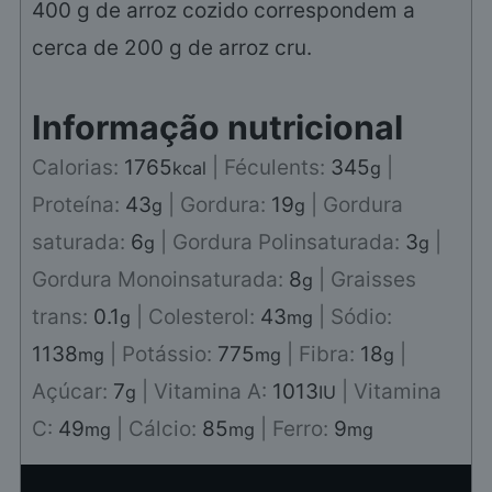
400 g de arroz cozido correspondem a
cerca de 200 g de arroz cru.
Informação nutricional
Calorias:
1765
|
Féculents:
345
|
kcal
g
Proteína:
43
|
Gordura:
19
|
Gordura
g
g
saturada:
6
|
Gordura Polinsaturada:
3
|
g
g
Gordura Monoinsaturada:
8
|
Graisses
g
trans:
0.1
|
Colesterol:
43
|
Sódio:
g
mg
1138
|
Potássio:
775
|
Fibra:
18
|
mg
mg
g
Açúcar:
7
|
Vitamina A:
1013
|
Vitamina
g
IU
C:
49
|
Cálcio:
85
|
Ferro:
9
mg
mg
mg