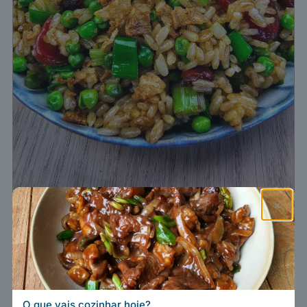
Arroz frito com salsicha
×
chinesa (Lap Cheong) –
腊肠炒饭
Imprimir receita
O que vais cozinhar hoje?