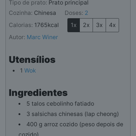
Tipo de prato:
Prato principal
Cozinha:
Chinesa
Doses:
2
Calorias:
1765
kcal
1x
2x
3x
4x
Autor:
Marc Winer
Utensílios
1
Wok
Ingredientes
5
talos
cebolinho fatiado
3
salsichas chinesas (lap cheong)
400
g
arroz cozido (peso depois de
cozido)