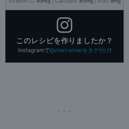
Vitamin C:
49
|
Calcium:
85
|
Iron:
9
mg
mg
mg
このレシピを作りましたか？
Instagramで
@marcwinerをタグ付け
!