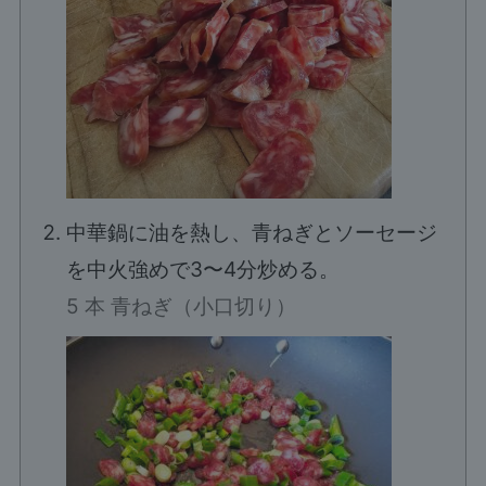
中華鍋に油を熱し、青ねぎとソーセージ
を中火強めで3〜4分炒める。
5 本 青ねぎ（小口切り）