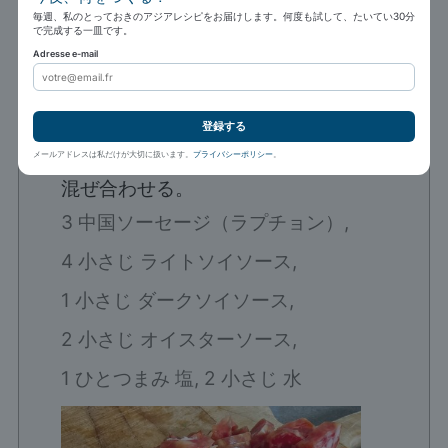
1
ひとつまみ
塩
毎週、私のとっておきのアジアレシピをお届けします。何度も試して、たいてい30分
で完成する一皿です。
2
小さじ
水
Adresse e-mail
指示
登録する
中国ソーセージを切る。ソースの材料を
メールアドレスは私だけが大切に扱います。
プライバシーポリシー
。
混ぜ合わせる。
3 中国ソーセージ（ラプチョン）,
4 小さじ ライトソイソース,
1 小さじ ダークソイソース,
2 小さじ オイスターソース,
1 ひとつまみ 塩,
2 小さじ 水