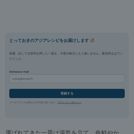
とっておきのアジアレシピをお届けします
毎週、試して太鼓判を押した一皿を、今夜の献立にもう迷いません。配信停止はワン
クリック。
Adresse e-mail
登録する
メールアドレスは私だけが大切に扱います。
プライバシーポリシー
。
運ばれてきた一皿は湯気を立て、色鮮やか。