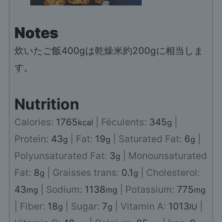
Notes
炊いたご飯400gは乾燥米約200gに相当しま
す。
Nutrition
Calories:
1765
|
Féculents:
345
|
kcal
g
Protein:
43
|
Fat:
19
|
Saturated Fat:
6
|
g
g
g
Polyunsaturated Fat:
3
|
Monounsaturated
g
Fat:
8
|
Graisses trans:
0.1
|
Cholesterol:
g
g
43
|
Sodium:
1138
|
Potassium:
775
mg
mg
mg
|
Fiber:
18
|
Sugar:
7
|
Vitamin A:
1013
|
g
g
IU