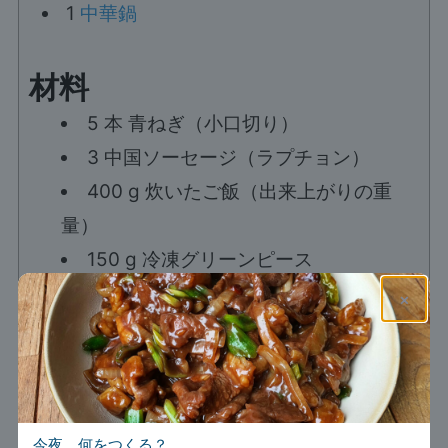
1
中華鍋
材料
5
本
青ねぎ（小口切り）
3
中国ソーセージ（ラプチョン）
400
g
炊いたご飯（出来上がりの重
量）
150
g
冷凍グリーンピース
×
ソース
4
小さじ
ライトソイソース
1
小さじ
ダークソイソース
2
小さじ
オイスターソース
今夜、何をつくる？