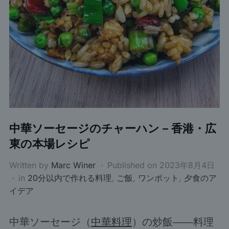
中華ソーセージのチャーハン – 香港・広
東の本場レシピ
Written by
Marc Winer
Published on
2023年8月4日
in
20分以内で作れる料理
,
ご飯
,
ワンポット
,
夕食のア
イデア
中華ソーセージ（
中華料理
）の炒飯――料理