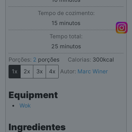
Tempo de cozimento:
minutos
15
minutos
Tempo total:
minutos
25
minutos
Porções:
2
porções
Calorias:
300
kcal
1x
2x
3x
4x
Autor:
Marc Winer
Equipment
Wok
Ingredientes