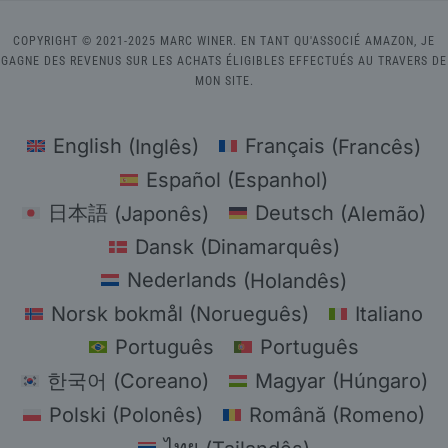
COPYRIGHT © 2021-2025 MARC WINER. EN TANT QU'ASSOCIÉ AMAZON, JE
GAGNE DES REVENUS SUR LES ACHATS ÉLIGIBLES EFFECTUÉS AU TRAVERS DE
MON SITE.
English
(
Inglês
)
Français
(
Francês
)
Español
(
Espanhol
)
日本語
(
Japonês
)
Deutsch
(
Alemão
)
Dansk
(
Dinamarquês
)
Nederlands
(
Holandês
)
Norsk bokmål
(
Norueguês
)
Italiano
Português
Português
한국어
(
Coreano
)
Magyar
(
Húngaro
)
Polski
(
Polonês
)
Română
(
Romeno
)