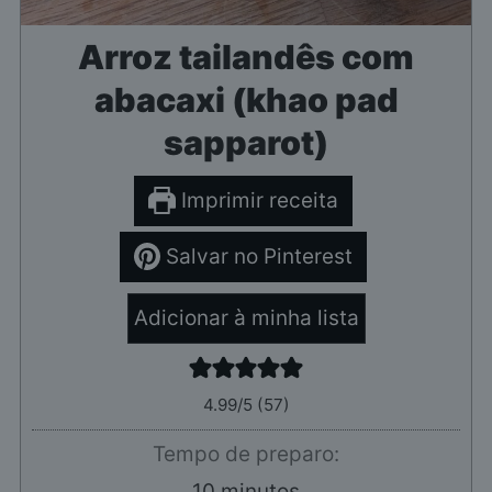
Arroz tailandês com
abacaxi (khao pad
sapparot)
Imprimir receita
Salvar no Pinterest
Adicionar à minha lista
4.99
/5 (
57
)
Tempo de preparo:
minutos
10
minutos