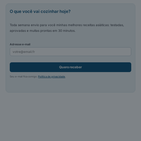
O que você vai cozinhar hoje?
Toda semana envio para você minhas melhores receitas asiáticas: testadas,
aprovadas e muitas prontas em 30 minutos.
Adresse e-mail
Quero receber
Seu e-mail fica comigo.
Política de privacidade
.