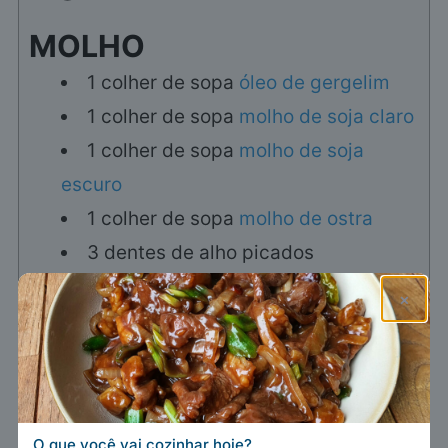
MOLHO
1
colher de sopa
óleo de gergelim
1
colher de sopa
molho de soja claro
1
colher de sopa
molho de soja
escuro
1
colher de sopa
molho de ostra
3
dentes
de alho picados
1
colher de chá
açúcar
×
1
colher de sopa
molho de peixe
PARA O ARROZ
300
g
arroz, de preferência cozido
O que você vai cozinhar hoje?