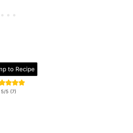
p to Recipe
5
/5 (
7
)