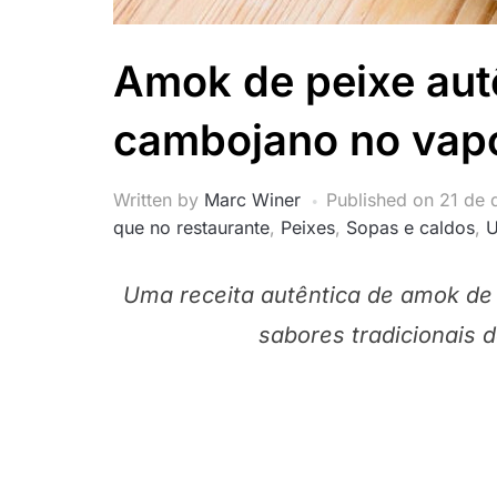
Amok de peixe autê
cambojano no vap
Written by
Marc Winer
Published on
21 de
que no restaurante
,
Peixes
,
Sopas e caldos
,
U
Uma receita autêntica de amok de
sabores tradicionais d