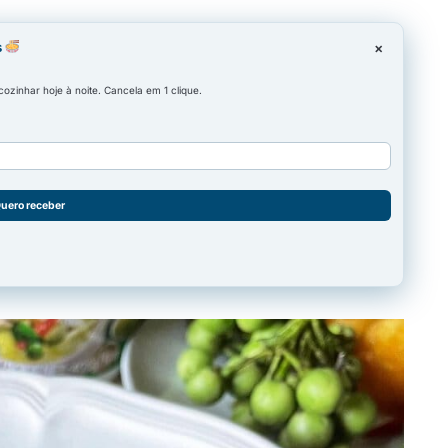
s
×
zinhar hoje à noite. Cancela em 1 clique.
uero receber