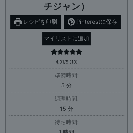
チジャン）
レシピを印刷
Pinterestに保存
マイリストに追加
4.91
/5 (
10
)
準備時間:
分
5
分
調理時間:
分
15
分
待ち時間:
時
1
時間