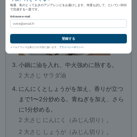
毎週、私のとっておきのアジアレシピをお届けします。何度も試して、たいてい30分
で完成する一皿です。
Adresse e-mail
登録する
メールアドレスは私だけが大切に扱います。
プライバシーポリシー
。
小鍋に油を入れ、中火強めに熱する。
2 大さじ サラダ油
にんにくとしょうがを加え、香りが立つ
まで1〜2分炒める。青ねぎを加え、さら
に1分炒める。
2 大さじ にんにく（みじん切り）,
2 大さじ しょうが（みじん切り）,