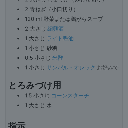
2
青ねぎ（小口切り）
120
ml
野菜または鶏がらスープ
2
大さじ
紹興酒
1
大さじ
ライト醤油
1
小さじ
砂糖
0.5
小さじ
米酢
1
小さじ
サンバル・オレック
お好みで
とろみづけ用
1.5
小さじ
コーンスターチ
1
大さじ
水
指示