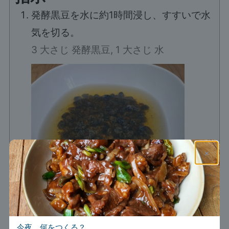
発酵黒豆を水に約1時間浸し、すすいで水
気を切る。
3 大さじ 発酵黒豆,
1 大さじ 水
×
フォークで粗くつぶし、取り置く。
今夜、何をつくる？