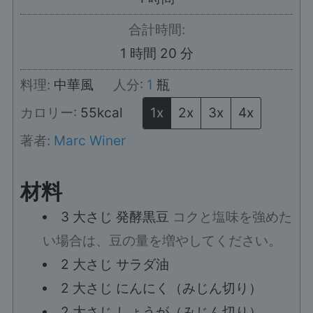
間
合計時間:
時
分
1
時間
20
分
間
料理:
中華風
人分:
1
瓶
カロリー:
55
kcal
1x
2x
3x
4x
著者:
Marc Winer
材料
3
大さじ
発酵黒豆
コクと塩味を強めた
い場合は、豆の量を増やしてください。
2
大さじ
サラダ油
2
大さじ
にんにく（みじん切り）
2
大さじ
しょうが（みじん切り）