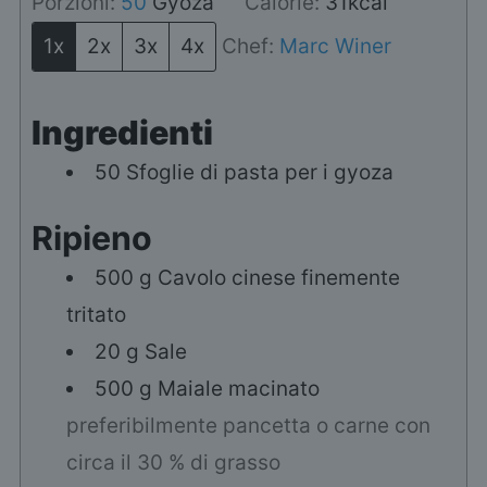
Porzioni:
50
Gyoza
Calorie:
31
kcal
1x
2x
3x
4x
Chef:
Marc Winer
Ingredienti
50
Sfoglie di pasta
per i gyoza
Ripieno
500
g
Cavolo cinese finemente
tritato
20
g
Sale
500
g
Maiale macinato
preferibilmente pancetta o carne con
circa il 30 % di grasso