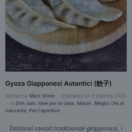
Gyoza Giapponesi Autentici (餃子)
Written by
Marc Winer
Published on
7 Ottobre 2023
in
Dim sum
,
Idee per la cena
,
Maiale
,
Meglio che al
ristorante
,
Per l'aperitivo
Deliziosi ravioli tradizionali giapponesi, i