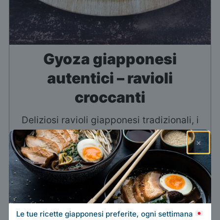
Gyoza giapponesi
autentici – ravioli
croccanti
Deliziosi ravioli giapponesi tradizionali, i
gyoza sono succosi, croccanti e allo stesso
×
tempo morbidi: il loro gusto conquisterà
anche i palati più esigenti
Stampa ricetta
Le tue ricette giapponesi preferite, ogni settimana
Salva su Pinterest