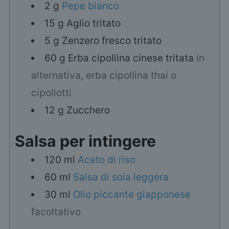
2
g
Pepe bianco
15
g
Aglio tritato
5
g
Zenzero fresco tritato
60
g
Erba cipollina cinese tritata
in
alternativa, erba cipollina thai o
cipollotti
12
g
Zucchero
Salsa per intingere
120
ml
Aceto di riso
60
ml
Salsa di soia leggera
30
ml
Olio piccante giapponese
facoltativo