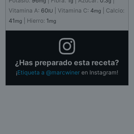
Potasio:
96
|
Fibra:
1
|
Azúcar:
0.3
|
mg
g
g
Vitamina A:
60
|
Vitamina C:
4
|
Calcio:
IU
mg
41
|
Hierro:
1
mg
mg
¿Has preparado esta receta?
¡
Etiqueta a @marcwiner
en Instagram!