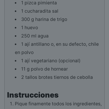
1
pizca
pimienta
1
cucharadita
sal
300
g
harina de trigo
1
huevo
250
ml
agua
1
ají antillano o, en su defecto, chile
en polvo
1
ají vegetariano (opcional)
11
g
polvo de hornear
2
tallos
brotes tiernos de cebolla
Instrucciones
Pique finamente todos los ingredientes,