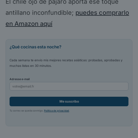
El chile ojo de pájaro aporta ese toque
antillano inconfundible;
puedes comprarlo
en Amazon aquí
¿Qué cocinas esta noche?
Cada semana te envío mis mejores recetas asiáticas: probadas, aprobadas y
muchas listas en 30 minutos.
Adresse e-mail
Me suscribo
Tu correo se queda conmigo.
Política de privacidad
.