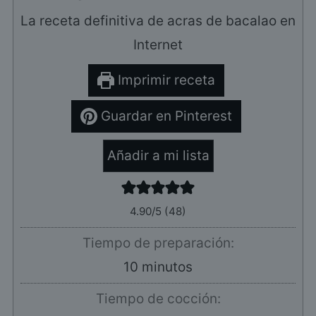
La receta definitiva de acras de bacalao en
Internet
Imprimir receta
Guardar en Pinterest
Añadir a mi lista
4.90
/5 (
48
)
Tiempo de preparación:
minutos
10
minutos
Tiempo de cocción: