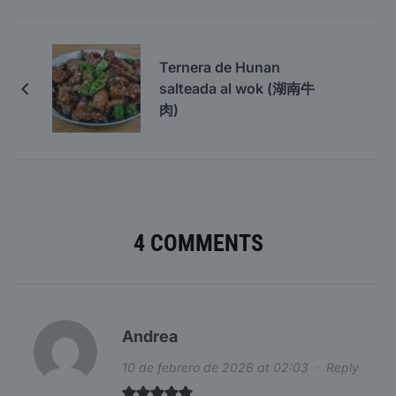
Ternera de Hunan
salteada al wok (湖南牛
肉)
4 COMMENTS
Andrea
10 de febrero de 2026 at 02:03
·
Reply