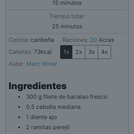
minutos
15
minutos
Tiempo total:
minutos
25
minutos
Cocina:
caribeña
Raciones:
20
Acras
Calorías:
73
kcal
1x
2x
3x
4x
Autor:
Marc Winer
Ingredientes
300
g
filete de bacalao fresco
0.5
cebolla mediana
1
diente
ajo
2
ramitas
perejil