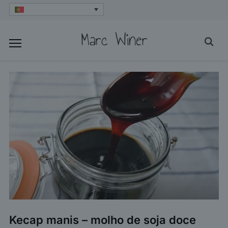
Skip
to
Marc Winer
Searc
content
for:
Kecap manis – molho de soja doce