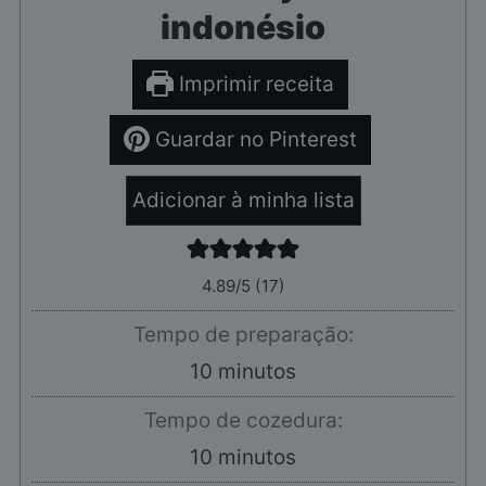
indonésio
Imprimir receita
Guardar no Pinterest
Adicionar à minha lista
4.89
/5 (
17
)
Tempo de preparação:
minutos
10
minutos
Tempo de cozedura:
minutos
10
minutos