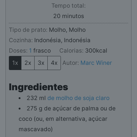
Tempo total:
minutos
20
minutos
Tipo de prato:
Molho, Molho
Cozinha:
Indonésia, Indonésia
Doses:
1
frasco
Calorias:
300
kcal
1x
2x
3x
4x
Autor:
Marc Winer
Ingredientes
232
ml
de molho de soja claro
275
g
de açúcar de palma ou de
coco (ou, em alternativa, açúcar
mascavado)