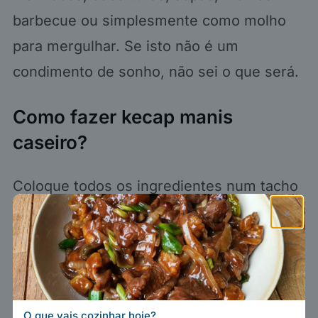
barbecue ou simplesmente como molho
para mergulhar. Se isto não é um
condimento de sonho, não sei o que será.
Como fazer kecap manis
caseiro?
Coloque todos os ingredientes num tacho
pequeno e leve ao lume até ferver. Reduza
×
para lume médio-baixo e deixe cozinhar
destapado, mexendo com frequência, até
o açúcar dissolver e o molho começar a
engrossar, cerca de 10 a 15 minutos.
O que vais cozinhar hoje?