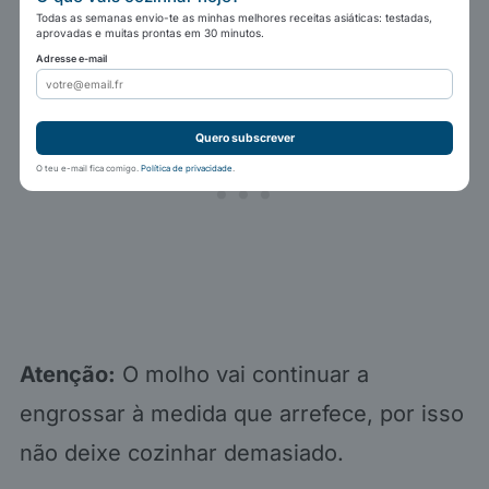
Todas as semanas envio-te as minhas melhores receitas asiáticas: testadas,
aprovadas e muitas prontas em 30 minutos.
Adresse e-mail
Quero subscrever
O teu e-mail fica comigo.
Política de privacidade
.
Atenção:
O molho vai continuar a
engrossar à medida que arrefece, por isso
não deixe cozinhar demasiado.