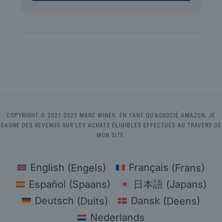
COPYRIGHT © 2021-2025 MARC WINER. EN TANT QU'ASSOCIÉ AMAZON, JE
GAGNE DES REVENUS SUR LES ACHATS ÉLIGIBLES EFFECTUÉS AU TRAVERS DE
MON SITE.
English
(
Engels
)
Français
(
Frans
)
Español
(
Spaans
)
日本語
(
Japans
)
Deutsch
(
Duits
)
Dansk
(
Deens
)
Nederlands