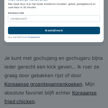
Elke week stuur ik je mijn beste Aziatische recepten: getest, goedgekeurd en
vaak klaar in 30 minuten.
Adresse e-mail
Adresse e-mail
Ik schrijf me in
Ik schrijf me in
Je e-mail blijft bij mij.
Privacybeleid
.
Je e-mail blijft bij mij.
Privacybeleid
.
Je kunt met gochujang en gochugaru bijna
ieder gerecht een kick geven… Ik roer ze
graag door gebakken rijst of door
Koreaanse groentepannenkoeken
. Mijn
absolute favoriet blijft echter
Koreaanse
fried chicken
.