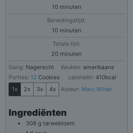
minuten
10
minuten
Bereidingstijd:
minuten
10
minuten
Totale tijd:
minuten
20
minuten
Gang:
Nagerecht
Keuken:
amerikaans
Porties:
12
Cookies
calorieën:
410
kcal
1x
2x
3x
4x
Auteur:
Marc Winer
Ingrediënten
308
g
tarwebloem