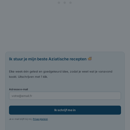
Ik stuur je mijn beste Aziatische recepten
Elke week één getest en goedgekeurd idee, zodat je weet wat je vanavond
kookt. Uitschrijven met 1 klik.
Adresse e-mail
Ik schrijf me in
Je e-mail blijft bij mij.
Privacybeleid
.