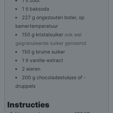
1
tl
zout
1
tl
baksoda
227
g
ongezouten boter, op
kamertemperatuur
150
g
kristalsuiker
ook wel
gegranuleerde suiker genoemd
150
g
bruine suiker
1
tl
vanille-extract
2
eieren
200
g
chocoladestukjes of -
druppels
Instructies