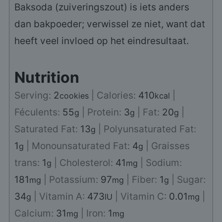
Baksoda (zuiveringszout) is iets anders
dan bakpoeder; verwissel ze niet, want dat
heeft veel invloed op het eindresultaat.
Nutrition
Serving:
2
|
Calories:
410
|
cookies
kcal
Féculents:
55
|
Protein:
3
|
Fat:
20
|
g
g
g
Saturated Fat:
13
|
Polyunsaturated Fat:
g
1
|
Monounsaturated Fat:
4
|
Graisses
g
g
trans:
1
|
Cholesterol:
41
|
Sodium:
g
mg
181
|
Potassium:
97
|
Fiber:
1
|
Sugar:
mg
mg
g
34
|
Vitamin A:
473
|
Vitamin C:
0.01
|
g
IU
mg
Calcium:
31
|
Iron:
1
mg
mg