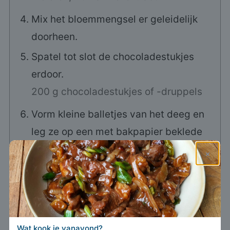
Mix het bloemmengsel er geleidelijk
doorheen.
Spatel tot slot de chocoladestukjes
erdoor.
200 g chocoladestukjes of -druppels
Vorm kleine balletjes van het deeg en
leg ze op een met bakpapier beklede
bakplaat.
×
Koel de bakplaat 15–30 minuten in de
koelkast (als je het deeg al eerder hebt
gekoeld, kun je deze stap overslaan).
Bak de cookies 9–11 minuten.
Wat kook je vanavond?