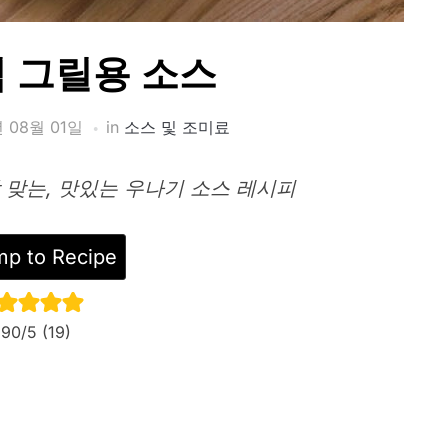
식 그릴용 소스
 08월 01일
in
소스 및 조미료
 맞는, 맛있는 우나기 소스 레시피
p to Recipe
.90
/5 (
19
)