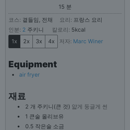
분
15
분
코스:
곁들임, 전채
요리:
프랑스 요리
인분:
2
주키니
칼로리:
5
kcal
1x
2x
3x
4x
저자:
Marc Winer
Equipment
air fryer
재료
2
개
주키니(큰 것)
얇게 둥글게 썬
1
큰술
올리브유
0.5
작은술
소금