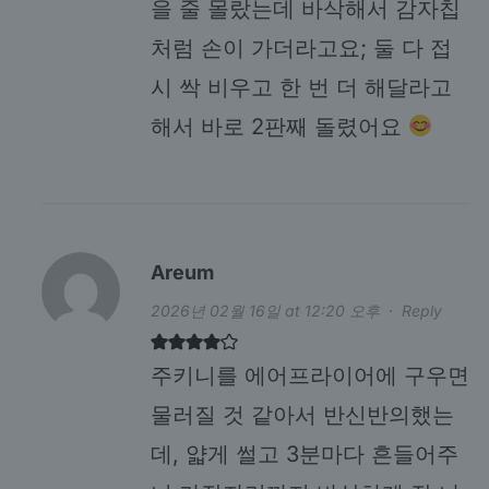
을 줄 몰랐는데 바삭해서 감자칩
처럼 손이 가더라고요; 둘 다 접
시 싹 비우고 한 번 더 해달라고
해서 바로 2판째 돌렸어요
Areum
2026년 02월 16일 at 12:20 오후
·
Reply
주키니를 에어프라이어에 구우면
물러질 것 같아서 반신반의했는
데, 얇게 썰고 3분마다 흔들어주