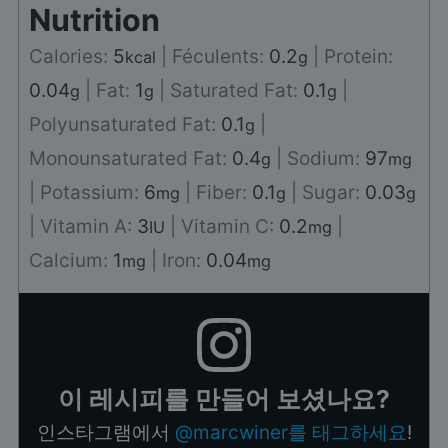
Nutrition
Calories:
5
|
Féculents:
0.2
|
Protein:
kcal
g
0.04
|
Fat:
1
|
Saturated Fat:
0.1
|
g
g
g
Polyunsaturated Fat:
0.1
|
g
Monounsaturated Fat:
0.4
|
Sodium:
97
g
mg
|
Potassium:
6
|
Fiber:
0.1
|
Sugar:
0.03
mg
g
g
|
Vitamin A:
3
|
Vitamin C:
0.2
|
IU
mg
Calcium:
1
|
Iron:
0.04
mg
mg
이 레시피를 만들어 보셨나요?
인스타그램에서
@marcwiner를 태그하세요
!