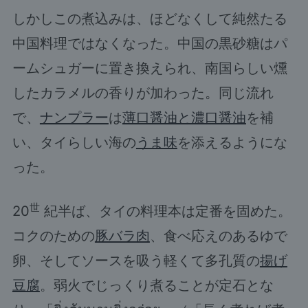
しかしこの煮込みは、ほどなくして純然たる
中国料理ではなくなった。中国の黒砂糖はパ
ームシュガーに置き換えられ、南国らしい燻
したカラメルの香りが加わった。同じ流れ
で、
ナンプラー
は
薄口醤油と濃口醤油
を補
い、タイらしい海の
うま味
を添えるようにな
った。
世
20
紀半ば、タイの料理本は定番を固めた。
コクのための
豚バラ肉
、食べ応えのあるゆで
卵、そしてソースを吸う軽くて多孔質の
揚げ
豆腐
。弱火でじっくり煮ることが定石とな