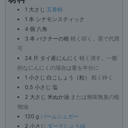
1
大さじ
五香粉
1
本
シナモンスティック
4
個
八角
3
本
パクチーの根
軽く叩く。茎で代用
可
24
片
タイ産にんにく
軽く潰す。一般
的なにんにくの場合は量を半分に
1
小さじ
白こしょう（粒）
粗く砕く
0.5
小さじ
塩
2
大さじ
米ぬか油
または無味無臭の植
物油
120
g
パームシュガー
2
小さじ
ダークしょうゆ