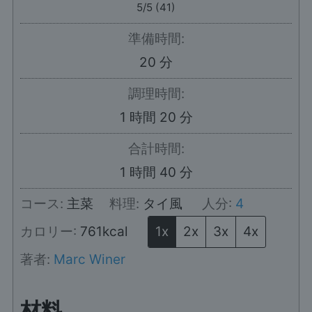
5
/5 (
41
)
準備時間:
分
20
分
調理時間:
時
分
1
時間
20
分
間
合計時間:
時
分
1
時間
40
分
間
コース:
主菜
料理:
タイ風
人分:
4
カロリー:
761
kcal
1x
2x
3x
4x
著者:
Marc Winer
材料