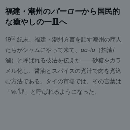
福建・潮州の
パーロー
から国民的
な癒やしの一皿へ
世
19
紀末、福建・潮州方言を話す潮州の商人
たちがシャムにやって来て、
pa-lo
（拍滷/
滷）と呼ばれる技法を伝えた――砂糖をカラ
メル化し、醤油とスパイスの煮汁で肉を煮込
む方法である。タイの市場では、その言葉は
「พะโล้」と呼ばれるようになった。