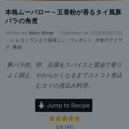
本格ムーパロー – 五香粉が香るタイ風豚
バラの角煮
Written by
Marc Winer
Published on
2025年9月12日
in
レストランより美味しい
,
ワンポット
,
夕食のアイデ
ア
,
豚肉
豚バラ肉、卵、豆腐をスパイスと醤油で香り
よく調え、やわらかくなるまでコトコト煮込
むタイの煮込み料理。
Jump to Recipe
5
/5 (
41
)