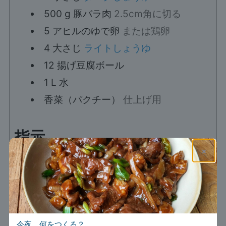
500
g
豚バラ肉
2.5cm角に切る
5
アヒルのゆで卵
または鶏卵
4
大さじ
ライトしょうゆ
12
揚げ豆腐ボール
1
L
水
香菜（パクチー）
仕上げ用
指示
×
作り方
豚バラ肉を洗って硬い皮を取り除き、
2.5cm角に切る。
500 g 豚バラ肉
今夜、何をつくる？