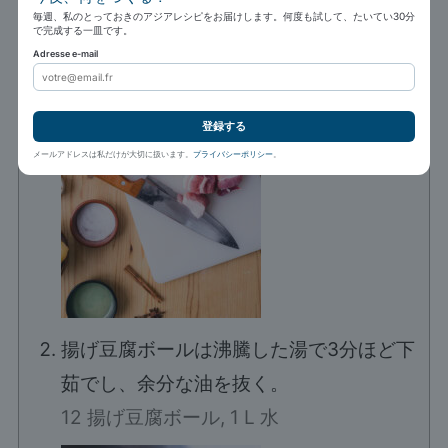
毎週、私のとっておきのアジアレシピをお届けします。何度も試して、たいてい30分
で完成する一皿です。
Adresse e-mail
登録する
メールアドレスは私だけが大切に扱います。
プライバシーポリシー
。
揚げ豆腐ボールは沸騰した湯で3分ほど下
茹でし、余分な油を抜く。
12 揚げ豆腐ボール,
1 L 水