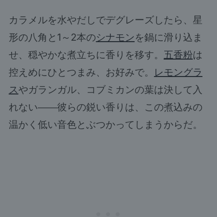
カラメルを水やだしでデグレーズしたら、星
形の八角と1～2本の
シナモン
を鍋に滑り込ま
せ、穏やかな煮立ちに香りを移す。
五香粉
は
控えめにひとつまみ、お好みで。
レモングラ
ス
やガランガル、コブミカンの葉は決して入
れない――彼らの鋭い香りは、この煮込みの
温かく低い音色とぶつかってしまうからだ。