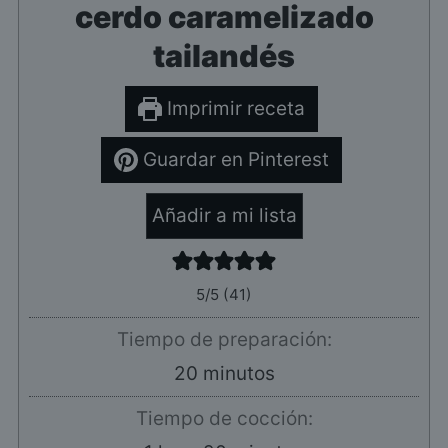
cerdo caramelizado
tailandés
Imprimir receta
Guardar en Pinterest
Añadir a mi lista
5
/5 (
41
)
Tiempo de preparación:
minutos
20
minutos
Tiempo de cocción: