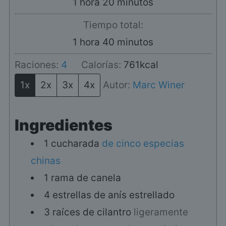
hora
minutos
1
hora
20
minutos
Tiempo total:
hora
minutos
1
hora
40
minutos
Raciones:
4
Calorías:
761
kcal
1x
2x
3x
4x
Autor:
Marc Winer
Ingredientes
1
cucharada
de cinco especias
chinas
1
rama
de canela
4
estrellas
de anís estrellado
3
raíces
de cilantro
ligeramente