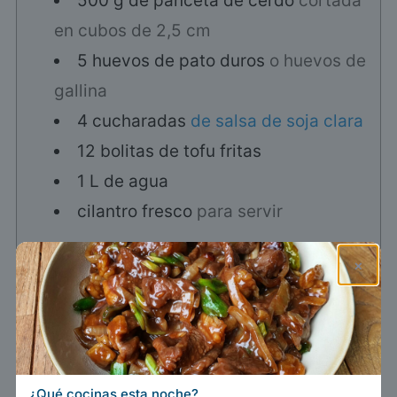
500
g
de panceta de cerdo
cortada
en cubos de 2,5 cm
5
huevos de pato duros
o huevos de
gallina
4
cucharadas
de salsa de soja clara
12
bolitas de tofu fritas
1
L
de agua
cilantro fresco
para servir
×
Instrucciones
Preparación
Enjuaga la panceta de cerdo, retira la
piel dura y córtala en cubos de 2,5 cm.
¿Qué cocinas esta noche?