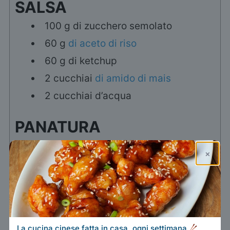
SALSA
100
g
di zucchero semolato
60
g
di aceto di riso
60
g
di ketchup
2
cucchiai
di amido di mais
2
cucchiai
d’acqua
PANATURA
1
porzione
della mia panatura
×
universale
ALTRO
500
g
pollo tagliato a cubetti
La cucina cinese fatta in casa, ogni settimana