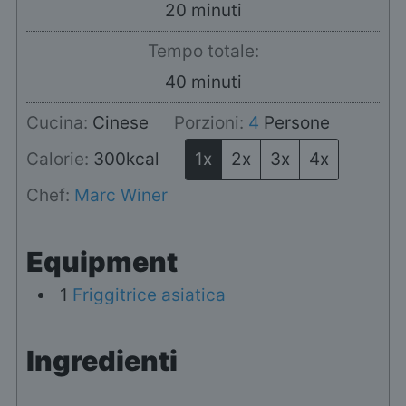
minuti
20
minuti
Tempo totale:
minuti
40
minuti
Cucina:
Cinese
Porzioni:
4
Persone
Calorie:
300
kcal
1x
2x
3x
4x
Chef:
Marc Winer
Equipment
1
Friggitrice asiatica
Ingredienti