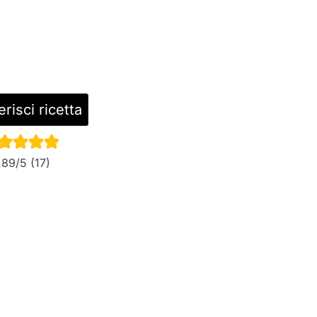
risci ricetta
.89
/5 (
17
)