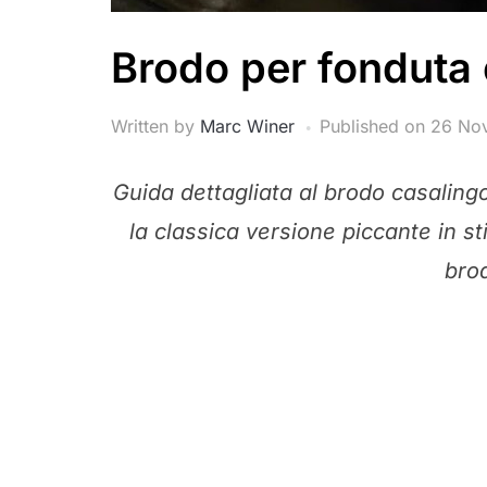
Brodo per fonduta 
Written by
Marc Winer
Published on
26 No
Guida dettagliata al brodo casalingo
la classica versione piccante in st
brod