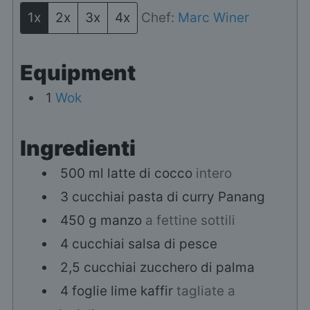
1x
2x
3x
4x
Chef:
Marc Winer
Equipment
1
Wok
Ingredienti
500
ml
latte di cocco
intero
3
cucchiai
pasta di curry Panang
450
g
manzo
a fettine sottili
4
cucchiai
salsa di pesce
2,5
cucchiai
zucchero di palma
4
foglie
lime kaffir
tagliate a