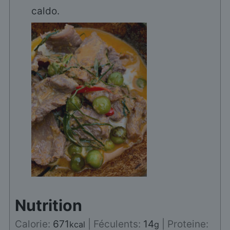
caldo.
Nutrition
Calorie:
671
|
Féculents:
14
|
Proteine:
kcal
g