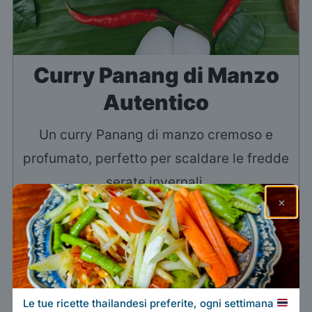
Curry Panang di Manzo
Autentico
Un curry Panang di manzo cremoso e
profumato, perfetto per scaldare le fredde
serate invernali.
×
Stampa ricetta
Salva su Pinterest
Aggiungi alla mia lista
Le tue ricette thailandesi preferite, ogni settimana