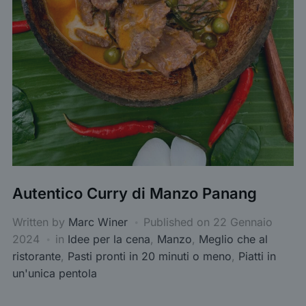
Autentico Curry di Manzo Panang
Written by
Marc Winer
Published on
22 Gennaio
2024
in
Idee per la cena
,
Manzo
,
Meglio che al
ristorante
,
Pasti pronti in 20 minuti o meno
,
Piatti in
un'unica pentola