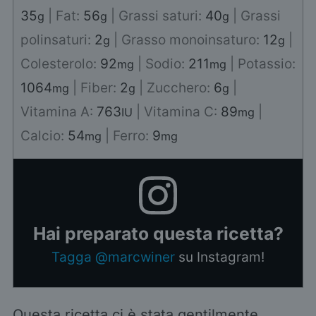
35
|
Fat:
56
|
Grassi saturi:
40
|
Grassi
g
g
g
polinsaturi:
2
|
Grasso monoinsaturo:
12
|
g
g
Colesterolo:
92
|
Sodio:
211
|
Potassio:
mg
mg
1064
|
Fiber:
2
|
Zucchero:
6
|
mg
g
g
Vitamina A:
763
|
Vitamina C:
89
|
IU
mg
Calcio:
54
|
Ferro:
9
mg
mg
Hai preparato questa ricetta?
Tagga @marcwiner
su Instagram!
Questa ricetta ci è stata gentilmente