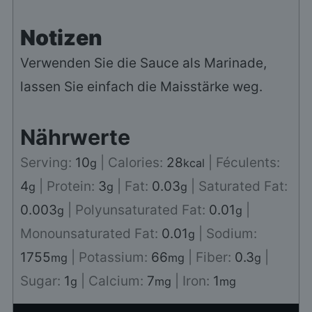
Notizen
Verwenden Sie die Sauce als Marinade,
lassen Sie einfach die Maisstärke weg.
Nährwerte
Serving:
10
|
Calories:
28
|
Féculents:
g
kcal
4
|
Protein:
3
|
Fat:
0.03
|
Saturated Fat:
g
g
g
0.003
|
Polyunsaturated Fat:
0.01
|
g
g
Monounsaturated Fat:
0.01
|
Sodium:
g
1755
|
Potassium:
66
|
Fiber:
0.3
|
mg
mg
g
Sugar:
1
|
Calcium:
7
|
Iron:
1
g
mg
mg