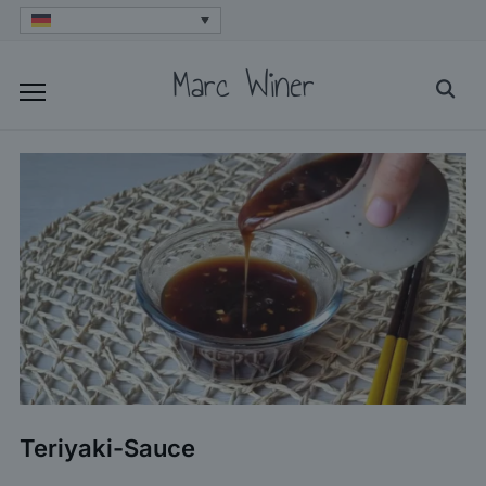
Skip
to
Marc Winer
Searc
content
for:
Teriyaki-Sauce