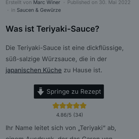
Erstellt von
Marc Winer
Published on
30. Mai 2022
in
Saucen & Gewürze
Was ist Teriyaki-Sauce?
Die Teriyaki-Sauce ist eine dickflüssige,
süß-salzige Würzsauce, die in der
japanischen Küche
zu Hause ist.
Springe zu Rezept
4.86
/5 (
34
)
Ihr Name leitet sich von „Teriyaki“ ab,
einem Ausdruck, der das Garen von