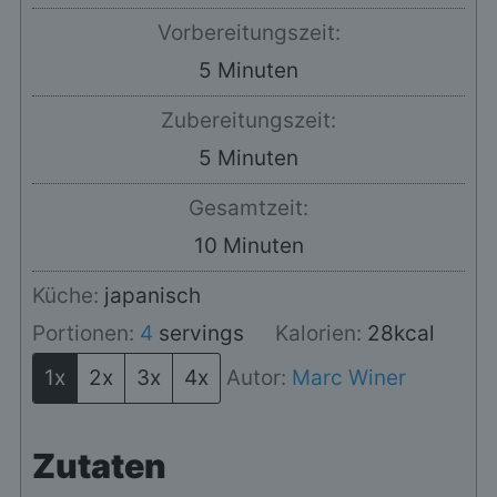
Vorbereitungszeit:
Minuten
5
Minuten
Zubereitungszeit:
Minuten
5
Minuten
Gesamtzeit:
Minuten
10
Minuten
Küche:
japanisch
Portionen:
4
servings
Kalorien:
28
kcal
1x
2x
3x
4x
Autor:
Marc Winer
Zutaten