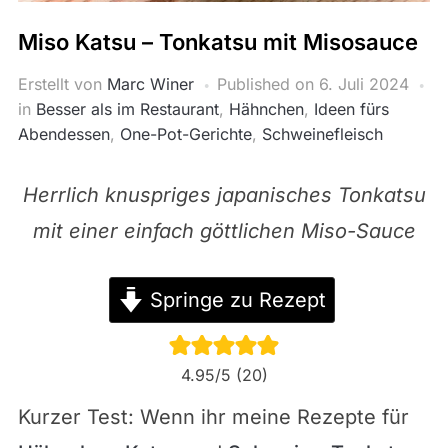
Miso Katsu – Tonkatsu mit Misosauce
Erstellt von
Marc Winer
Published on
6. Juli 2024
in
Besser als im Restaurant
,
Hähnchen
,
Ideen fürs
Abendessen
,
One-Pot-Gerichte
,
Schweinefleisch
Herrlich knuspriges japanisches Tonkatsu
mit einer einfach göttlichen Miso-Sauce
Springe zu Rezept
4.95
/5 (
20
)
Kurzer Test: Wenn ihr meine Rezepte für