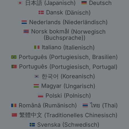
日本語
(
Japanisch
)
Deutsch
Dansk
(
Dänisch
)
Nederlands
(
Niederländisch
)
Norsk bokmål
(
Norwegisch
(Buchsprache)
)
Italiano
(
Italienisch
)
Português
(
Portugiesisch, Brasilien
)
Português
(
Portugiesisch, Portugal
)
한국어
(
Koreanisch
)
Magyar
(
Ungarisch
)
Polski
(
Polnisch
)
Română
(
Rumänisch
)
ไทย
(
Thai
)
繁體中文
(
Traditionelles Chinesisch
)
Svenska
(
Schwedisch
)