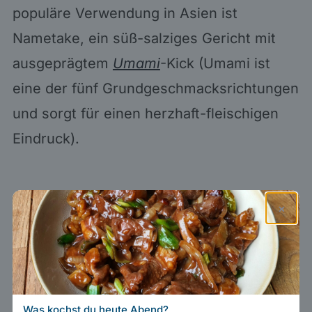
populäre Verwendung in Asien ist
Nametake, ein süß-salziges Gericht mit
ausgeprägtem
Umami
-Kick (Umami ist
eine der fünf Grundgeschmacksrichtungen
und sorgt für einen herzhaft-fleischigen
Eindruck).
×
Was kochst du heute Abend?