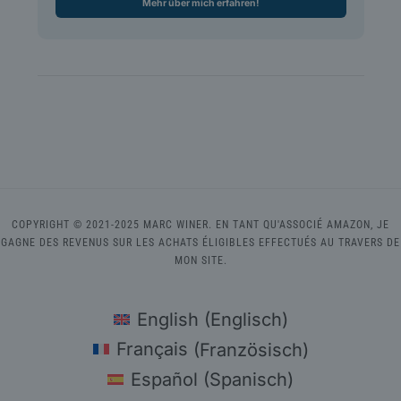
Mehr über mich erfahren!
COPYRIGHT © 2021-2025 MARC WINER. EN TANT QU'ASSOCIÉ AMAZON, JE
GAGNE DES REVENUS SUR LES ACHATS ÉLIGIBLES EFFECTUÉS AU TRAVERS DE
MON SITE.
English
(
Englisch
)
Français
(
Französisch
)
Español
(
Spanisch
)