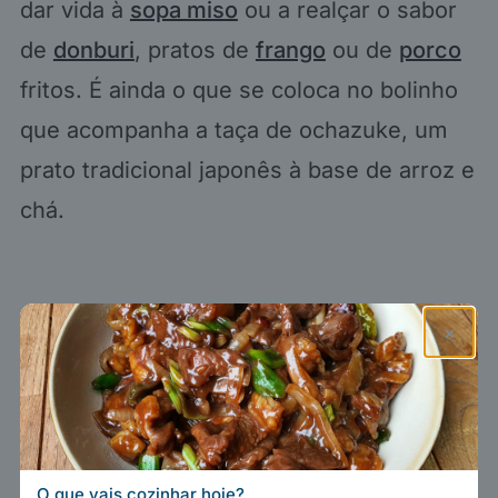
dar vida à
sopa miso
ou a realçar o sabor
de
donburi
, pratos de
frango
ou de
porco
fritos. É ainda o que se coloca no bolinho
que acompanha a taça de ochazuke, um
prato tradicional japonês à base de arroz e
chá.
×
O que vais cozinhar hoje?