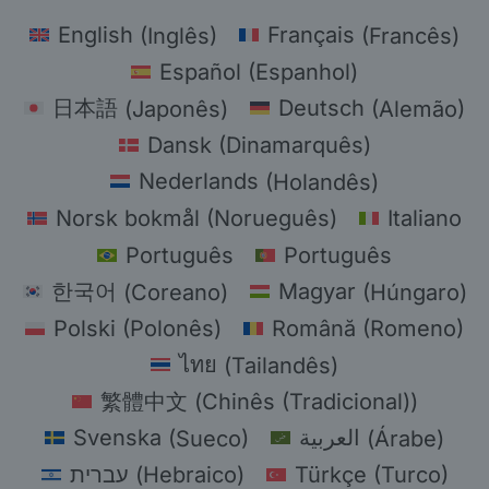
English
(
Inglês
)
Français
(
Francês
)
Español
(
Espanhol
)
日本語
(
Japonês
)
Deutsch
(
Alemão
)
Dansk
(
Dinamarquês
)
Nederlands
(
Holandês
)
Norsk bokmål
(
Norueguês
)
Italiano
Português
Português
한국어
(
Coreano
)
Magyar
(
Húngaro
)
Polski
(
Polonês
)
Română
(
Romeno
)
ไทย
(
Tailandês
)
繁體中文
(
Chinês (Tradicional)
)
Svenska
(
Sueco
)
العربية
(
Árabe
)
עברית
(
Hebraico
)
Türkçe
(
Turco
)