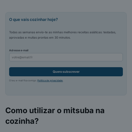
O que vais cozinhar hoje?
Todas as semanas envio-te as minhas melhores receitas asiáticas: testadas,
aprovadas e muitas prontas em 30 minutos.
Adresse e-mail
Quero subscrever
O teu e-mail fica comigo.
Política de privacidade
.
Como utilizar o mitsuba na
cozinha?