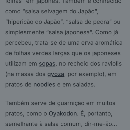
folhas” em japonês. Também é conhecido
como “salsa selvagem do Japão”,
“hipericão do Japão”, “salsa de pedra” ou
simplesmente “salsa japonesa”. Como já
percebeu, trata-se de uma erva aromática
de folhas verdes largas que os japoneses
utilizam em
sopas
, no recheio dos raviolis
(na massa dos
gyoza
, por exemplo), em
pratos de
noodles
e em saladas.
Também serve de guarnição em muitos
pratos, como o
Oyakodon
. É, portanto,
semelhante à salsa comum, dir-me-ão…