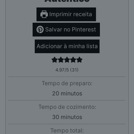
Imprimir receita
Salvar no Pinterest
Adicionar à minha lista
4.97
/5 (
31
)
Tempo de preparo:
minutos
20
minutos
Tempo de cozimento:
minutos
30
minutos
Tempo total: