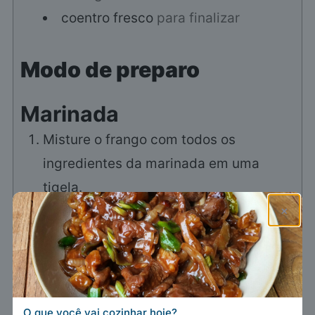
coentro fresco
para finalizar
Modo de preparo
Marinada
Misture o frango com todos os
ingredientes da marinada em uma
tigela.
×
500 g sobrecoxas de frango,
120 ml iogurte natural,
1 colher de sopa pasta de alho e
gengibre,
O que você vai cozinhar hoje?