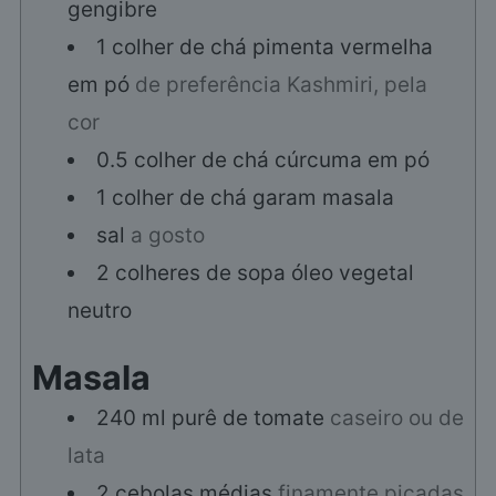
gengibre
1
colher de chá
pimenta vermelha
em pó
de preferência Kashmiri, pela
cor
0.5
colher de chá
cúrcuma em pó
1
colher de chá
garam masala
sal
a gosto
2
colheres de sopa
óleo vegetal
neutro
Masala
240
ml
purê de tomate
caseiro ou de
lata
2
cebolas médias
finamente picadas