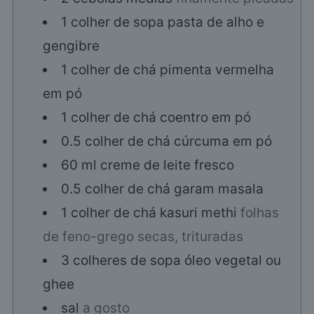
1
colher de sopa
pasta de alho e
gengibre
1
colher de chá
pimenta vermelha
em pó
1
colher de chá
coentro em pó
0.5
colher de chá
cúrcuma em pó
60
ml
creme de leite fresco
0.5
colher de chá
garam masala
1
colher de chá
kasuri methi
folhas
de feno-grego secas, trituradas
3
colheres de sopa
óleo vegetal ou
ghee
sal
a gosto