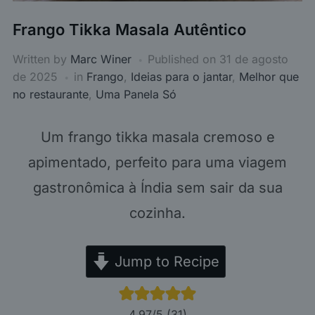
Frango Tikka Masala Autêntico
Written by
Marc Winer
Published on
31 de agosto
de 2025
in
Frango
,
Ideias para o jantar
,
Melhor que
no restaurante
,
Uma Panela Só
Um frango tikka masala cremoso e
apimentado, perfeito para uma viagem
gastronômica à Índia sem sair da sua
cozinha.
Jump to Recipe
4.97
/5 (
31
)