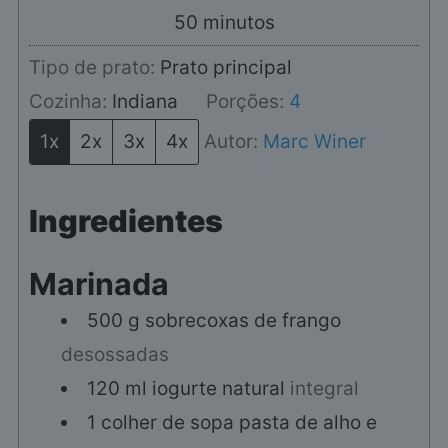
minutos
50
minutos
Tipo de prato:
Prato principal
Cozinha:
Indiana
Porções:
4
1x
2x
3x
4x
Autor:
Marc Winer
Ingredientes
Marinada
500
g
sobrecoxas de frango
desossadas
120
ml
iogurte natural
integral
1
colher de sopa
pasta de alho e