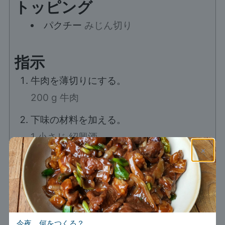
トッピング
パクチー
みじん切り
指示
牛肉を薄切りにする。
200 g 牛肉
下味の材料を加える。
1 小さじ 紹興酒,
×
1 小さじ ダークしょうゆ,
1 大さじ コーンスターチ,
2 大さじ 水
手でよくもみ込み、液体を吸わせる。
ごま油を加えてよく混ぜ、20分おく。
今夜、何をつくる？