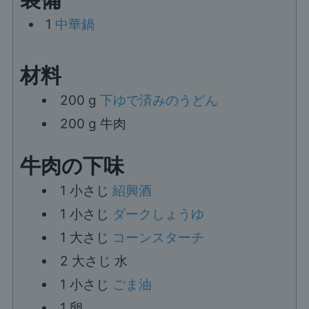
1
中華鍋
材料
200
g
下ゆで済みのうどん
200
g
牛肉
牛肉の下味
1
小さじ
紹興酒
1
小さじ
ダークしょうゆ
1
大さじ
コーンスターチ
2
大さじ
水
1
小さじ
ごま油
1
卵