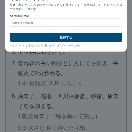
1 小さじ ごま油
毎週、私のとっておきのアジアレシピをお届けします。何度も試して、たいてい30分
で完成する一皿です。
Adresse e-mail
下味の余分な液をできるだけ捨て、少量
の油で中強火で炒め、取り出す。
登録する
2 大さじ 油
メールアドレスは私だけが大切に扱います。
プライバシーポリシー
。
中華鍋に油をひく。
青ねぎの白い部分とにんにくを加え、中
強火で2分炒める。
1 本 青ねぎ,
3 片 にんにく
唐辛子、花椒、四川豆板醤、砂糖、唐辛
子粉を加える。
1 乾燥唐辛子（種を除いて刻む）,
0.5 大さじ 粗く砕いた花椒,