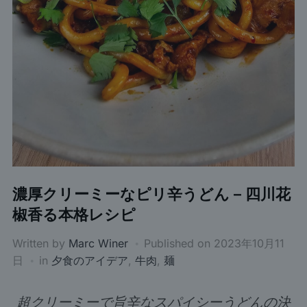
濃厚クリーミーなピリ辛うどん – 四川花
椒香る本格レシピ
Written by
Marc Winer
Published on
2023年10月11
日
in
夕食のアイデア
,
牛肉
,
麺
超クリーミーで旨辛なスパイシーうどんの決