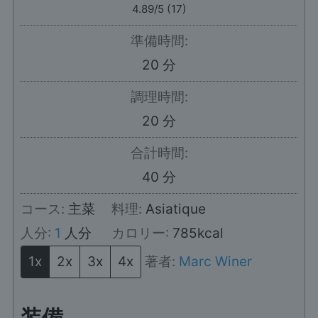
4.89
/5 (
17
)
準備時間:
分
20
分
調理時間:
分
20
分
合計時間:
分
40
分
コース:
主菜
料理:
Asiatique
人分:
1
人分
カロリー:
785
kcal
1x
2x
3x
4x
著者:
Marc Winer
装備