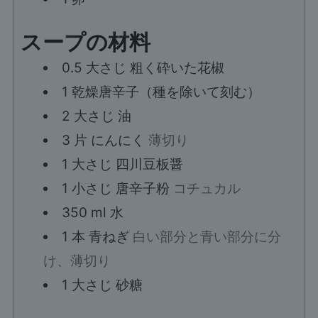
スープの材料
0.5
大さじ
粗く砕いた花椒
1
乾燥唐辛子（種を除いて刻む）
2
大さじ
油
3
片
にんにく
薄切り
1
大さじ
四川豆板醤
1
小さじ
唐辛子粉
コチュカル
350
ml
水
1
本
青ねぎ
白い部分と青い部分に分
け、薄切り
1
大さじ
砂糖