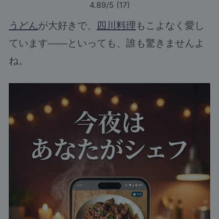
4.89
/5 (
17
)
うどん
が大好きで、
四川料理
もこよなく愛し
ています――といっても、誰も驚きませんよ
ね。