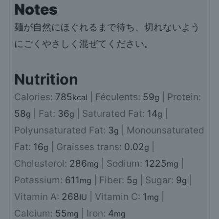
Notes
麺が自然にほぐれるまで待ち、切れないよう
にごくやさしく混ぜてください。
Nutrition
Calories:
785
|
Féculents:
59
|
Protein:
kcal
g
58
|
Fat:
36
|
Saturated Fat:
14
|
g
g
g
Polyunsaturated Fat:
3
|
Monounsaturated
g
Fat:
16
|
Graisses trans:
0.02
|
g
g
Cholesterol:
286
|
Sodium:
1225
|
mg
mg
Potassium:
611
|
Fiber:
5
|
Sugar:
9
|
mg
g
g
Vitamin A:
268
|
Vitamin C:
1
|
IU
mg
Calcium:
55
|
Iron:
4
mg
mg