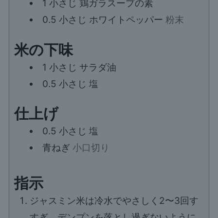
1
小さじ
鶏ガラスープの素
0.5
小さじ
ホワイトペッパー
粉末
米の下味
1
小さじ
サラダ油
0.5
小さじ
塩
仕上げ
0.5
小さじ
塩
青ねぎ
小口切り
指示
ジャスミン米は冷水でやさしく2〜3回す
すぎ、デンプンを落とし過ぎないように