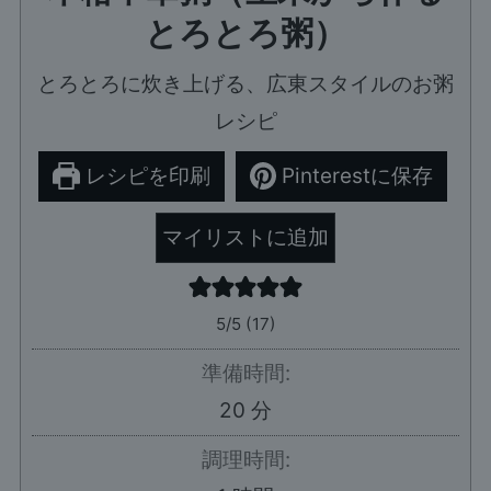
とろとろ粥）
とろとろに炊き上げる、広東スタイルのお粥
レシピ
レシピを印刷
Pinterestに保存
マイリストに追加
5
/5 (
17
)
準備時間:
分
20
分
調理時間: