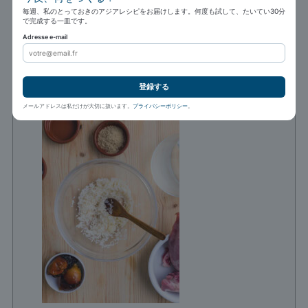
分置いて下味を付けます。これにより外
毎週、私のとっておきのアジアレシピをお届けします。何度も試して、たいてい30分
で完成する一皿です。
層がやわらかくなり、とろける口当たり
Adresse e-mail
になります。
1 小さじ サラダ油,
0.5 小さじ 塩
登録する
メールアドレスは私だけが大切に扱います。
プライバシーポリシー
。