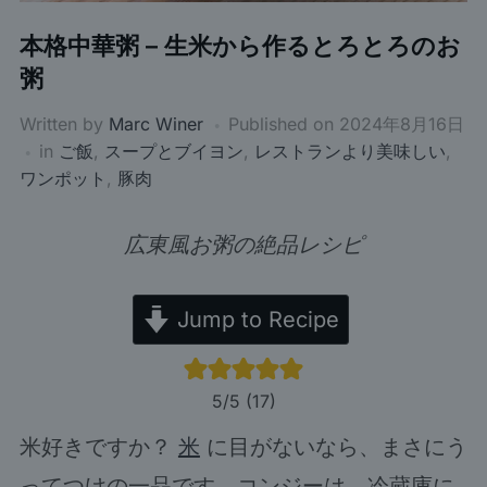
本格中華粥 – 生米から作るとろとろのお
粥
Written by
Marc Winer
Published on
2024年8月16日
in
ご飯
,
スープとブイヨン
,
レストランより美味しい
,
ワンポット
,
豚肉
広東風お粥の絶品レシピ
Jump to Recipe
5
/5 (
17
)
米好きですか？
米
に目がないなら、まさにう
ってつけの一品です。コンジーは、冷蔵庫に