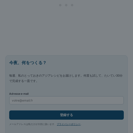
今夜、何をつくる？
毎週、私のとっておきのアジアレシピをお届けします。何度も試して、たいてい30分
で完成する一皿です。
Adresse e-mail
登録する
メールアドレスは私だけが大切に扱います。
プライバシーポリシー
。