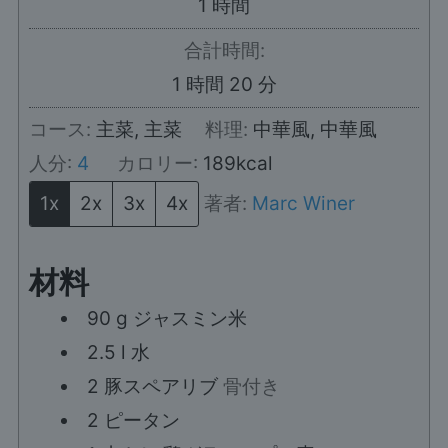
時
1
時間
間
合計時間:
時
分
1
時間
20
分
間
コース:
主菜, 主菜
料理:
中華風, 中華風
人分:
4
カロリー:
189
kcal
1x
2x
3x
4x
著者:
Marc Winer
材料
90
g
ジャスミン米
2.5
l
水
2
豚スペアリブ
骨付き
2
ピータン