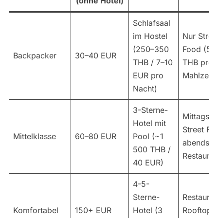
(ohne Hotel)
Schlafsaal
im Hostel
Nur Stree
(250–350
Food (50
Backpacker
30–40 EUR
THB / 7–10
THB pro
EUR pro
Mahlzeit)
Nacht)
3-Sterne-
Mittags
Hotel mit
Street Fo
Mittelklasse
60–80 EUR
Pool (~1
abends
500 THB /
Restauran
40 EUR)
4-5-
Sterne-
Restauran
Komfortabel
150+ EUR
Hotel (3
Rooftop-