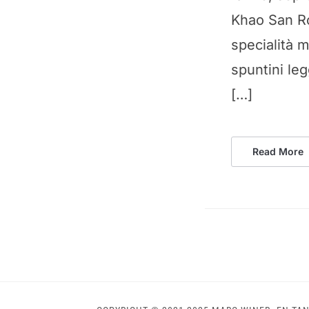
Khao San Ro
specialità 
spuntini le
[…]
Read More