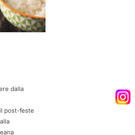
ere dalla
il post-feste
alla
reana