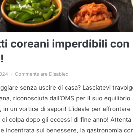
tti coreani imperdibili con
!
2024
Comments are Disabled
aggiare senza uscire di casa? Lasciatevi travolg
na, riconosciuta dall’OMS per il suo equilibrio
, in un vortice di sapori! L’ideale per affrontare 
di colpa dopo gli eccessi di fine anno! Attenta 
à e incentrata sul benessere, la gastronomia co