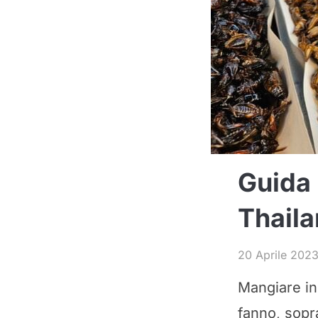
Guida 
Thaila
20 Aprile 202
Mangiare ins
fanno, sopr