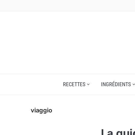
Skip
to
content
RECETTES
INGRÉDIENTS
viaggio
La gui