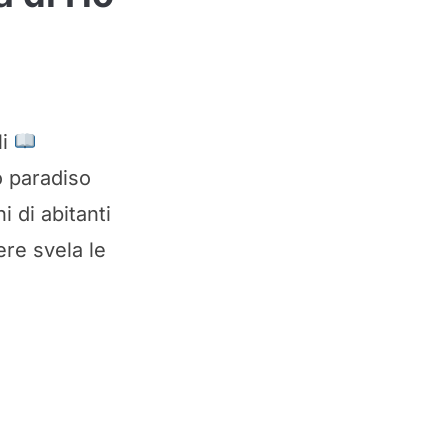
li
o paradiso
 di abitanti
ere svela le