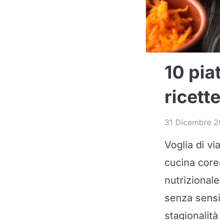
10 pia
ricette
31 Dicembre 
Voglia di vi
cucina corea
nutrizionale
senza sensi 
stagionalit