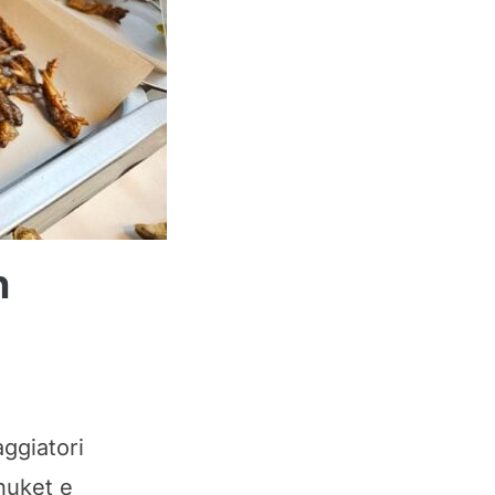
n
aggiatori
huket e