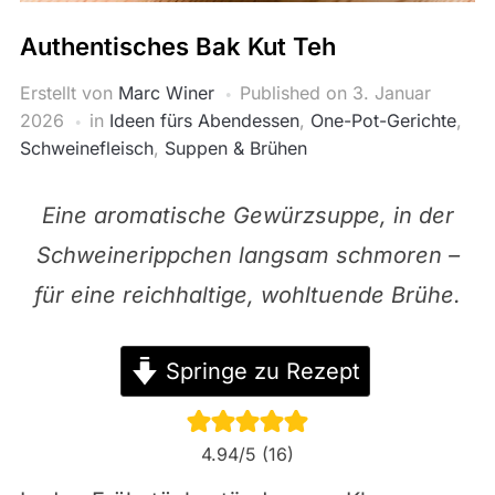
Authentisches Bak Kut Teh
Erstellt von
Marc Winer
Published on
3. Januar
2026
in
Ideen fürs Abendessen
,
One-Pot-Gerichte
,
Schweinefleisch
,
Suppen & Brühen
Eine aromatische Gewürzsuppe, in der
Schweinerippchen langsam schmoren –
für eine reichhaltige, wohltuende Brühe.
Springe zu Rezept
4.94
/5 (
16
)