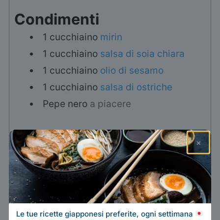
Condimenti
1
cucchiaino
mirin
1
cucchiaino
salsa di soia chiara
1
cucchiaino
olio di sesamo
1
cucchiaino
salsa di ostriche
Pepe nero
a piacere
Istruzioni
×
Metti a marinare il maiale per 10 min.
200 g maiale,
1 cucchiaino mirin,
1 cucchiaino salsa di soia chiara,
1 cucchiaino sakè
Le tue ricette giapponesi preferite, ogni settimana