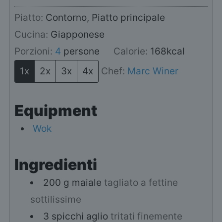
Piatto:
Contorno, Piatto principale
Cucina:
Giapponese
Porzioni:
4
persone
Calorie:
168
kcal
1x
2x
3x
4x
Chef:
Marc Winer
Equipment
Wok
Ingredienti
200
g
maiale
tagliato a fettine
sottilissime
3
spicchi
aglio
tritati finemente