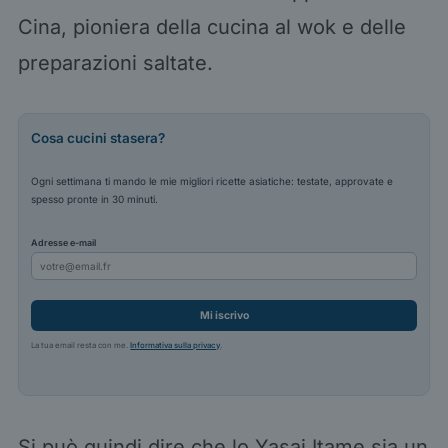
Cina, pioniera della cucina al wok e delle
preparazioni saltate.
Cosa cucini stasera?
Ogni settimana ti mando le mie migliori ricette asiatiche: testate, approvate e
spesso pronte in 30 minuti.
Adresse e-mail
Mi iscrivo
La tua email resta con me.
Informativa sulla privacy
.
Si può quindi dire che lo Yasai Itame sia un