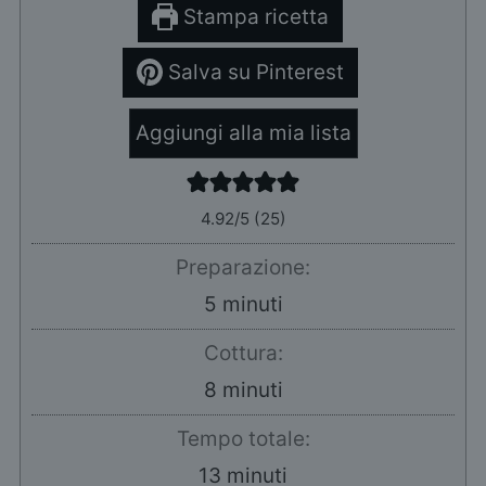
Stampa ricetta
Salva su Pinterest
Aggiungi alla mia lista
4.92
/5 (
25
)
Preparazione:
minuti
5
minuti
Cottura:
minuti
8
minuti
Tempo totale:
minuti
13
minuti