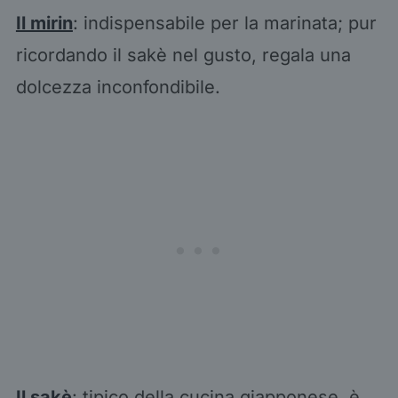
Il mirin
: indispensabile per la marinata; pur
ricordando il sakè nel gusto, regala una
dolcezza inconfondibile.
Il sakè
: tipico della cucina giapponese, è