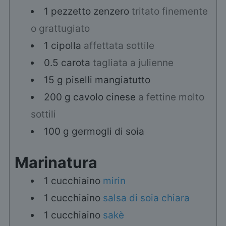
1
pezzetto
zenzero
tritato finemente
o grattugiato
1
cipolla
affettata sottile
0.5
carota
tagliata a julienne
15
g
piselli mangiatutto
200
g
cavolo cinese
a fettine molto
sottili
100
g
germogli di soia
Marinatura
1
cucchiaino
mirin
1
cucchiaino
salsa di soia chiara
1
cucchiaino
sakè