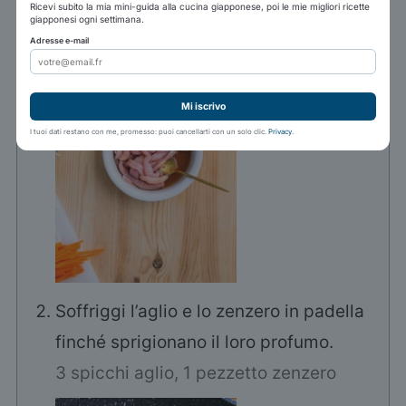
Ricevi subito la mia mini-guida alla cucina giapponese, poi le mie migliori ricette
giapponesi ogni settimana.
Adresse e-mail
Mi iscrivo
I tuoi dati restano con me, promesso: puoi cancellarti con un solo clic.
Privacy
.
Soffriggi l’aglio e lo zenzero in padella
finché sprigionano il loro profumo.
3 spicchi aglio,
1 pezzetto zenzero