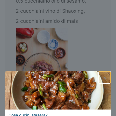
0.5 cucchiaino olio di sesamo,
2 cucchiaini vino di Shaoxing,
2 cucchiaini amido di mais
×
Lascia marinare per 30 minuti.
Cosa cucini stasera?