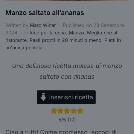
Manzo saltato all’ananas
Written by
Marc Winer
Published on
28 Settembre
2024
in
Idee per la cena
,
Manzo
,
Meglio che al
ristorante
,
Pasti pronti in 20 minuti o meno
,
Piatti in
un'unica pentola
Una deliziosa ricetta malese di manzo
saltato con ananas
Inserisci ricetta
5
/5 (
17
)
Ciao a tutti! Come promesso, eccoci di