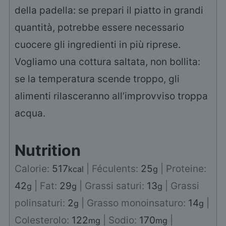
della padella: se prepari il piatto in grandi
quantità, potrebbe essere necessario
cuocere gli ingredienti in più riprese.
Vogliamo una cottura saltata, non bollita:
se la temperatura scende troppo, gli
alimenti rilasceranno all’improvviso troppa
acqua.
Nutrition
Calorie:
517
|
Féculents:
25
|
Proteine:
kcal
g
42
|
Fat:
29
|
Grassi saturi:
13
|
Grassi
g
g
g
polinsaturi:
2
|
Grasso monoinsaturo:
14
|
g
g
Colesterolo:
122
|
Sodio:
170
|
mg
mg