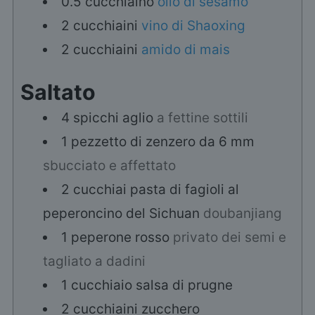
0.5
cucchiaino
olio di sesamo
2
cucchiaini
vino di Shaoxing
2
cucchiaini
amido di mais
Saltato
4
spicchi
aglio
a fettine sottili
1
pezzetto di zenzero da 6 mm
sbucciato e affettato
2
cucchiai
pasta di fagioli al
peperoncino del Sichuan
doubanjiang
1
peperone rosso
privato dei semi e
tagliato a dadini
1
cucchiaio
salsa di prugne
2
cucchiaini
zucchero