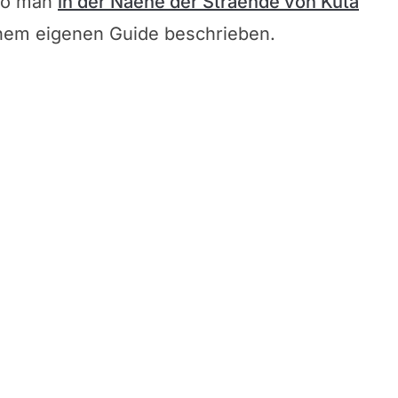
 Wo man
in der Naehe der Straende von Kuta
inem eigenen Guide beschrieben.